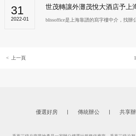
世茂轉讓外灘茂悅大酒店予上
31
2022-01
blissoffice是上海靠譜的寫字樓中介，找辦公
< 上一頁
優選好房
傳統辦公
共享辦
丨
丨