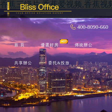
香蕉三级片,香蕉爱视频,香蕉视
400-8090-660
首 頁
優選好房
傳統辦公
共享辦公
委托&投放