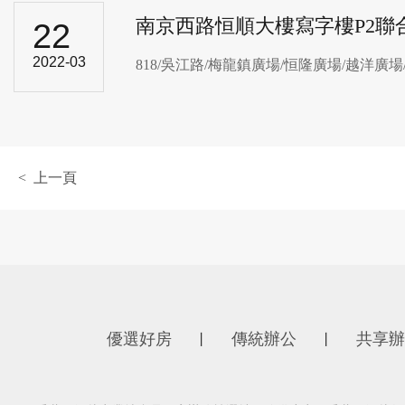
南京西路恒順大樓寫字樓P2聯
22
2022-03
818/吳江路/梅龍鎮廣場/恒隆廣場/越洋廣場​/
< 上一頁
優選好房
傳統辦公
共享辦
丨
丨