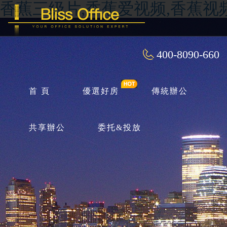
香蕉三级片,香蕉爱视频,香蕉视
400-8090-660
首 頁
優選好房
傳統辦公
共享辦公
委托&投放