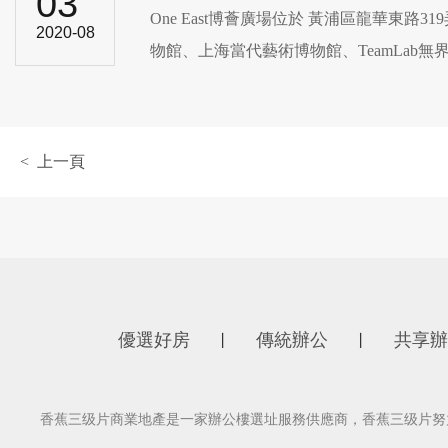
03
One East博薈廣場位於 黃浦區龍華東路3
2020-08
物館、上海當代藝術博物館、TeamLab無
< 上一頁
優選好房
傳統辦公
共享辦
丨
丨
香蕉三级片商業地產是一家辦公樓選址服務供應商，香蕉三级片努