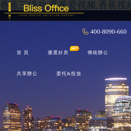
香蕉三级片,香蕉爱视频,香蕉视
400-8090-660
首 頁
優選好房
傳統辦公
共享辦公
委托&投放