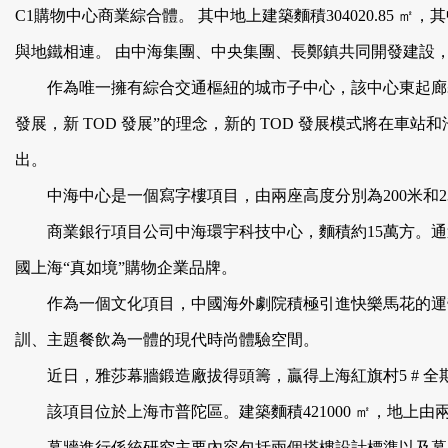
C1購物中心商業綜合體。 其中地上建築麵積304020.85 ㎡，其中T1
與地鐵相連。 由中海集團、中央集團、長鄭鎮共同開發建設
作為唯一擁有綜合交通樞紐的城市子中心，該中心東起廊皋路
發展，新 TOD 發展”的理念，新的 TOD 發展模式將在車站
出。
中海中心是一個寫字樓項目，由兩座高度分別為200米和2
商業銀行項目公司中海環宇科技中心，麵積約15萬方。
國上海“真如境”購物企業品牌。
作為一個文化項目，中國海外劇院積極引進快樂馬花的運營團隊
訓、主題餐飲為一體的現代時尚體驗空間。
近日，雅莎幕牆鍛造廠拔得頭籌，贏得上海紅旗村5 # 全
該項目位於上海市普陀區。建築麵積421000 ㎡，地上由兩棟寫字
幕牆進行係統研究主要內容包括兩個塔樓設計標準以及幕牆工程