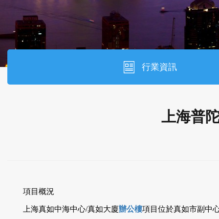
行業資訊
上海普
項目概況
上海真如中海中心/真如大廈
辦公樓
項目位於
真如
市副中心核