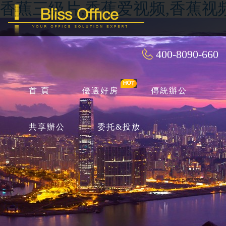
香蕉三级片,香蕉爱视频,香蕉视
400-8090-660
首 頁
優選好房
傳統辦公
共享辦公
委托&投放