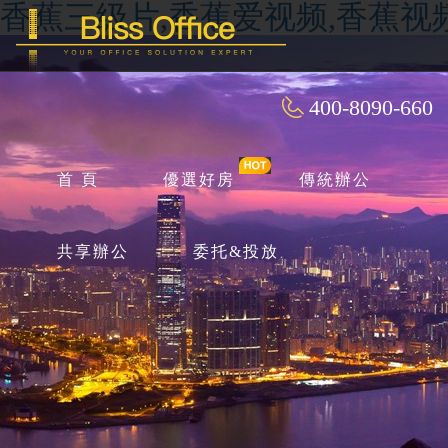
香蕉三级片,香蕉爱视频,香蕉视
400-8090-660
首 頁
優選好房
傳統辦公
共享辦公
委托&投放