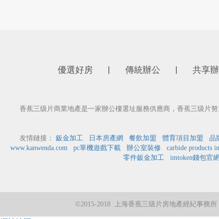
優選好房
傳統辦公
共享辦
丨
丨
香蕉三级片商業地產是一家辦公樓選址服務供應商，香蕉三级片努
友情鏈接：
鈑金加工
日本房產網
餐飲加盟
體育項目加盟
品
www.kanwenda.com
pc單機遊戲下載
辦公室裝修
carbide products i
零件鈑金加工
imtoken錢包官
©2015-2018 上海香蕉三级片房地產經紀事