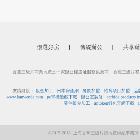
優選好房
傳統辦公
共享辦
丨
丨
香蕉三级片商業地產是一家辦公樓選址服務供應商，香蕉三级片努力
友情鏈接：
鈑金加工
日本房產網
餐飲加盟
體育項目加盟
品
www.kanwenda.com
pc單機遊戲下載
辦公室裝修
carbide products i
零件鈑金加工
imtoken錢包官網下載
©2015-2018 上海香蕉三级片房地產經紀事