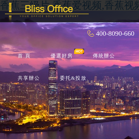
香蕉三级片,香蕉爱视频,香蕉视
400-8090-660
首 頁
優選好房
傳統辦公
共享辦公
委托&投放