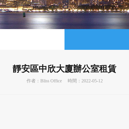
靜安區中欣大廈辦公室租賃
作者：Bliss Office
時間：2022-05-12