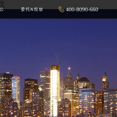
载
400-8090-660
公
委托&投放