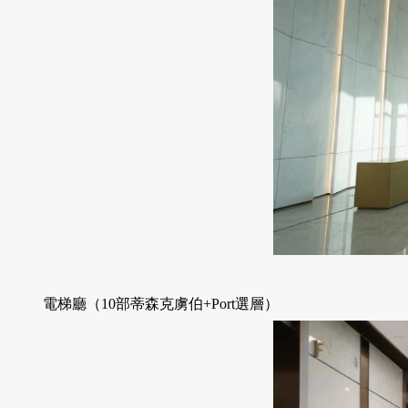
電梯廳（10部蒂森克虜伯+Port選層）