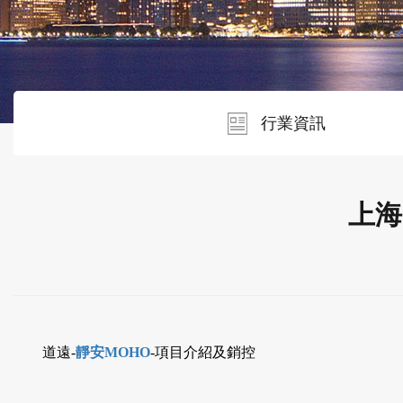
行業資訊
上海
道遠-
靜安MOHO
-項目介紹及銷控