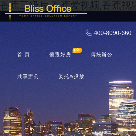
香蕉三级片,香蕉爱视频,香蕉视
400-8090-660
首 頁
優選好房
傳統辦公
共享辦公
委托&投放