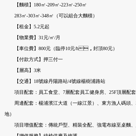
【麵積】180㎡-209㎡-223㎡-250㎡
283㎡-303㎡-348㎡（可以組合大麵積）
【租金】5.2元起
【物業費】31元/㎡/月
【車位費】800元（臨停10元/h，封頂80元）
【付款方式】押三付一
【層高】3米
【交通】18號線丹陽路站/4號線楊樹浦路站
項目配套：員工食堂、7層配套員工健身房、25F頂
周邊配套：楊浦濱江大道（一線江景）、東方漁人碼頭、
地）
項目增值配套：傳統戶型、精裝全配、強電布線至桌麵
【增值服務】綠植供應及維護