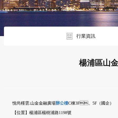
行業資訊
楊浦區山
悅尚槿雲.山金金融廣場
辦公樓
C棟3F、5F（國企）
【位置】楊浦區楊樹浦路1198號