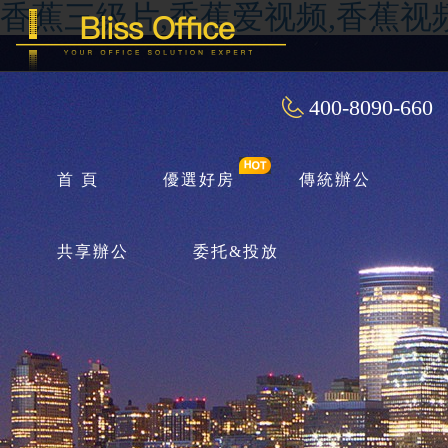
香蕉三级片,香蕉爱视频,香蕉视
400-8090-660
首 頁
優選好房
傳統辦公
共享辦公
委托&投放