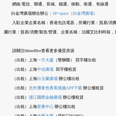
網絡:電信、聯通、長城、鐵通、移動、衛通、有線通
白金灣廣場聯合辦公：
SP+space（白金灣廣場）
入駐企業企業名稱：香港先訊電器，所屬行業：貿易/消費
屬行業：貿易/消費/製造/營運、企業名稱：法國艾比利時裝
請關注blissoffice查看更多優質房源
（出租）上海
一方大廈
（雙獅匯） 寫字樓出租
（出租）上海
中信廣場
寫字樓租賃
（出租）上海
白玉蘭廣場
辦公樓出租
（出租）
北外灘黄色香蕉视频APP下载
辦公樓租賃
（出租）
浦江國際金融廣場
辦公樓租賃
（出租）上海
星薈中心
辦公樓出租
（出租）上海
吉匯大廈
（原虹口SOHO）