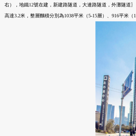
右），地鐵12號在建，新建路隧道，大連路隧道，外灘隧道〗 
高達3.2米，整層麵積分別為1038平米（5-15層）、916平米（1