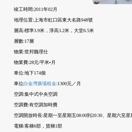
竣工時間:2011年02月
地理位置:上海市虹口區東大名路948號
層高:標準3.9米，淨高3.2米，大堂6.5米
層數:17層
物業:世邦魏理仕
物業費:28元/平米•月
車位:地下174個
車位
白金灣廣場租金
:1300元／月
空調:集中式中央空調
空調費:有空調加時費
空調開放時長:星期一至星期五08:00到20:30、星期六至星期日
電梯:客梯6部，貨梯1部