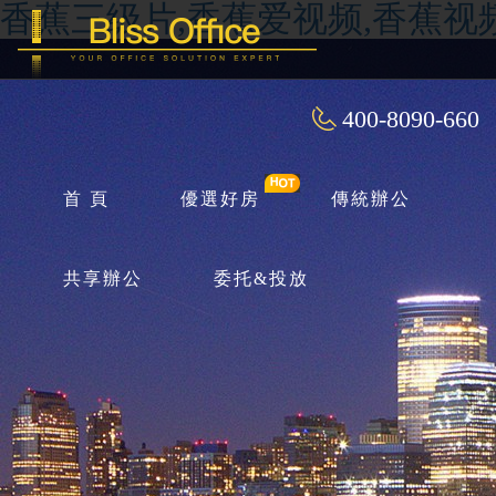
香蕉三级片,香蕉爱视频,香蕉视
400-8090-660
首 頁
優選好房
傳統辦公
共享辦公
委托&投放