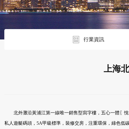
行業資訊
上海
北外灘沿黃浦江第一線唯一銷售型寫字樓，五心一體〖悅榕莊超5星
私人遊艇碼頭，5A甲級標準，裝修交房，注重環保，綠色低