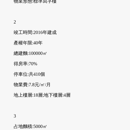
物業形態:標準寫字樓
2
竣工時間:2016年建成
產權年限:40年
總建麵:100000㎡
得房率:70%
停車位:共410個
物業費:7.8元/㎡/月
地上樓層:18層;地下樓層:4層
3
占地麵積:5000㎡