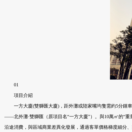
01
項目介紹
一方大廈(雙獅匯大廈)，距外灘或陸家嘴均隻需約5分鍾車
——北外灘·雙獅匯（原項目名“一方大廈”）。與10萬㎡的“重
沿途消費，與區域商業差異化發展，通過客單價格梯度細分