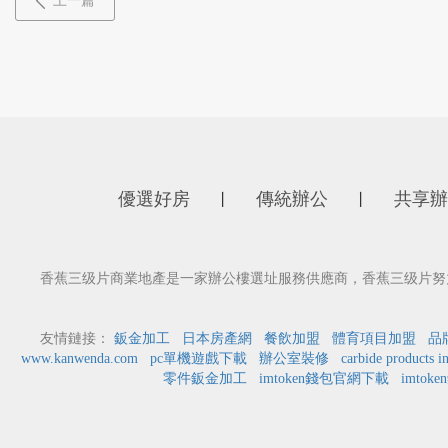
上一篇
優選好房
傳統辦公
共享辦
丨
丨
香蕉三级片商業地產是一家辦公樓選址服務供應商，香蕉三级片努力為
友情鏈接：
鈑金加工
日本房產網
餐飲加盟
體育項目加盟
品
www.kanwenda.com
pc單機遊戲下載
辦公室裝修
carbide products i
零件鈑金加工
imtoken錢包官網下載
imtok