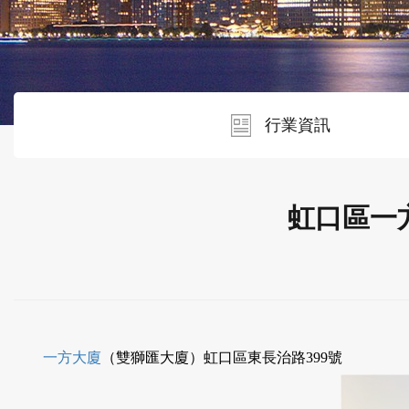
行業資訊
虹口區一
一方大廈
（雙獅匯大廈）虹口區東長治路399號