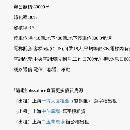
辦公麵積:80000㎡
綠化率:30%
容積率:3.5
停車位:共410個,地下400個,地下停車位800.0元/月
電梯配套:客梯5個(OTIS),可乘18人,平均等候30s,電梯內
空調配套:中央空調;獨立到戶,工作日700元/小時,休息日80
網絡通信:電信、聯通、移動
請關注blissoffice查看更多優質房源
（出租）上海
一方大廈租金
（雙獅匯） 寫字樓出租
（出租）上海
中信廣場
寫字樓租賃
（出租）上海
白玉蘭廣場
辦公樓出租