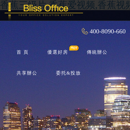
香蕉三级片,香蕉爱视频,香蕉视
400-8090-660
首 頁
優選好房
傳統辦公
共享辦公
委托&投放