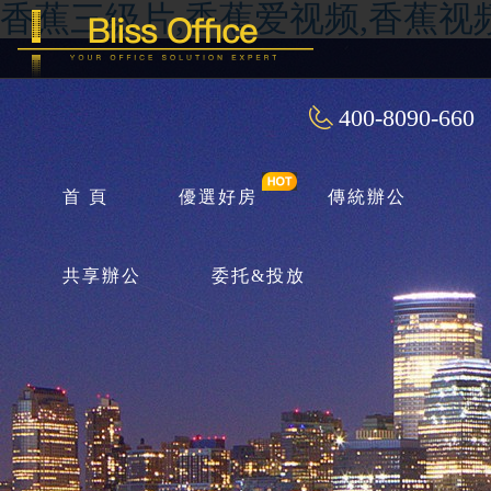
香蕉三级片,香蕉爱视频,香蕉视
400-8090-660
首 頁
優選好房
傳統辦公
共享辦公
委托&投放