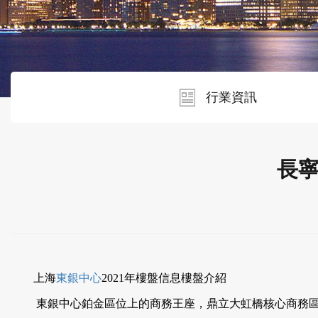
行業資訊
長
上海
東銀中心
2021年樓盤信息樓
盤介紹
東銀中心鉑金區位上的商務王座，鼎立大虹橋核心商務區，