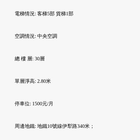
電梯情況: 客梯5部 貨梯1部
空調情況: 中央空調
總 樓 層: 30層
單層淨高: 2.80米
停車位: 1500元/月
周邊地鐵: 地鐵10號線伊犁路340米；