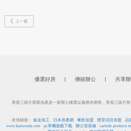
上一篇
優選好房
傳統辦公
共享辦
丨
丨
香蕉三级片商業地產是一家辦公樓選址服務供應商，香蕉三级片努力為
友情鏈接：
鈑金加工
日本房產網
餐飲加盟
體育項目加盟
品
www.kanwenda.com
pc單機遊戲下載
辦公室裝修
carbide products i