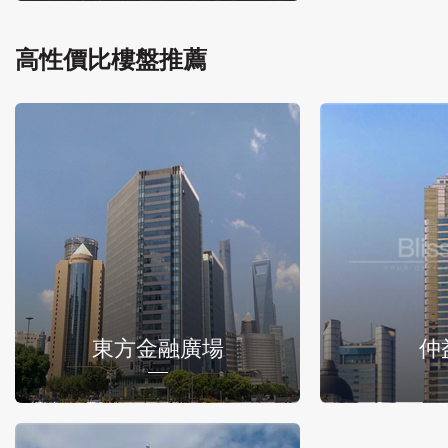
高性價比樓盤推薦
東方金融廣場
仲