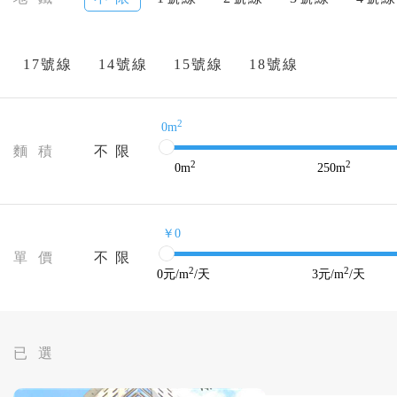
17號線
14號線
15號線
18號線
2
0m
麵 積
不 限
2
2
0
m
250
m
￥0
單 價
不 限
2
2
0
元/m
/天
3
元/m
/天
已 選