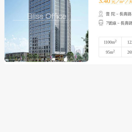
3.40
2
元／m
／天
普 陀－長壽路
7號線－長壽路
2
1100m
12
2
95m
26