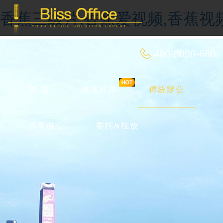
香蕉三级片,香蕉爱视频,香蕉视
400-8090-660
首 頁
優選好房
傳統辦公
共享辦公
委托&投放