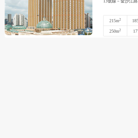
13號線－金沙江路
2
215m
18
2
250m
17