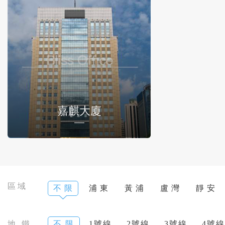
嘉麒大廈
區域
不 限
浦 東
黃 浦
盧 灣
靜 安
地 鐵
不 限
1號線
2號線
3號線
4號線