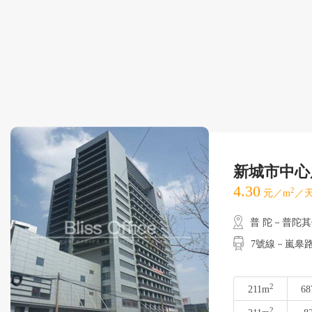
新城市中心
4.30
2
元／m
／天
普 陀－普陀
7號線－嵐皋
2
211m
68
2