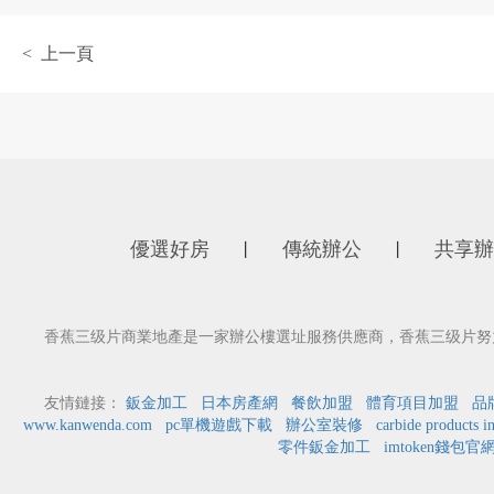
< 上一頁
優選好房
傳統辦公
共享辦
丨
丨
香蕉三级片商業地產是一家辦公樓選址服務供應商，香蕉三级片努
友情鏈接：
鈑金加工
日本房產網
餐飲加盟
體育項目加盟
品
www.kanwenda.com
pc單機遊戲下載
辦公室裝修
carbide products i
零件鈑金加工
imtoken錢包官