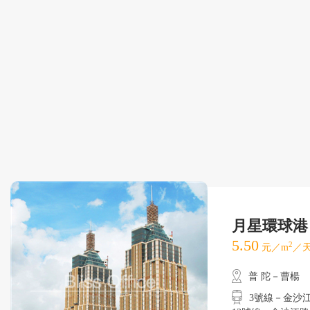
月星環球港
5.50
2
元／m
／天
普 陀－曹楊
3號線－金沙江路