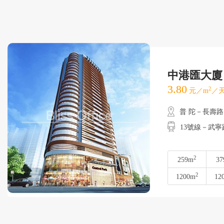
中港匯大廈
3.80
2
元／m
／天
普 陀－長壽路
13號線－武寧路
2
259m
37
2
1200m
12