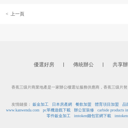
< 上一頁
優選好房
傳統辦公
共享辦
丨
丨
香蕉三级片商業地產是一家辦公樓選址服務供應商，香蕉三级片努
友情鏈接：
鈑金加工
日本房產網
餐飲加盟
體育項目加盟
品
www.kanwenda.com
pc單機遊戲下載
辦公室裝修
carbide products i
零件鈑金加工
imtoken錢包官網下載
imtok