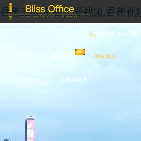
香蕉三级片,香蕉爱视频,香蕉视
400-8090-660
首 頁
優選好房
傳統辦公
共享辦公
委托&投放