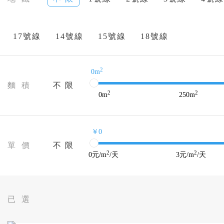
17號線
14號線
15號線
18號線
2
0m
麵 積
不 限
2
2
0
m
250
m
￥0
單 價
不 限
2
2
0
元/m
/天
3
元/m
/天
已 選