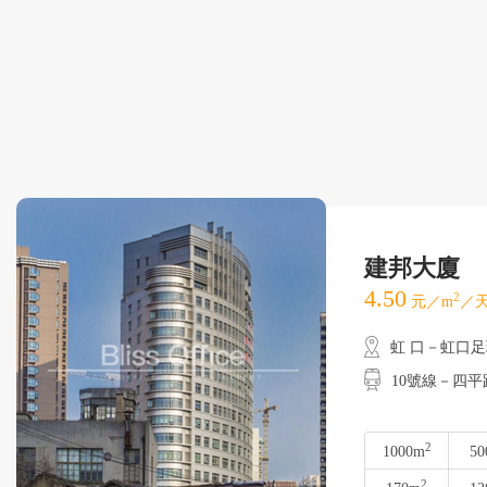
建邦大廈
4.50
2
元／m
／天
虹 口－虹口
10號線－四平
2
1000m
50
2