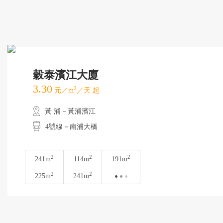
穀泰濱江大廈
3.30
2
元／m
／天 起
黃 浦－黃浦濱江
4號線－南浦大橋
2
2
2
241m
114m
191m
2
2
225m
241m