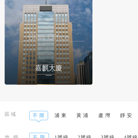
嘉麒大廈
區域
不 限
浦 東
黃 浦
盧 灣
靜 安
地 鐵
不 限
1號線
2號線
3號線
4號線