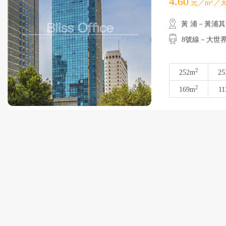
4.60
2
元／m
／天
黃 浦－黃浦
8號線－大世界
2
252m
25
2
169m
11