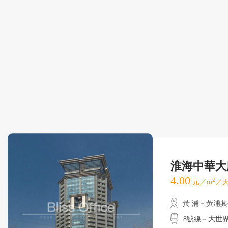
淮海中華大
4.00
2
元／m
／天
黃 浦－黃浦
8號線－大世界