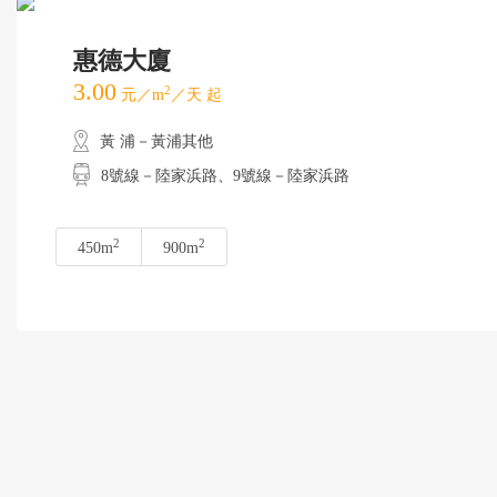
惠德大廈
3.00
2
元／m
／天 起
黃 浦－黃浦其他
8號線－陸家浜路、9號線－陸家浜路
2
2
450m
900m