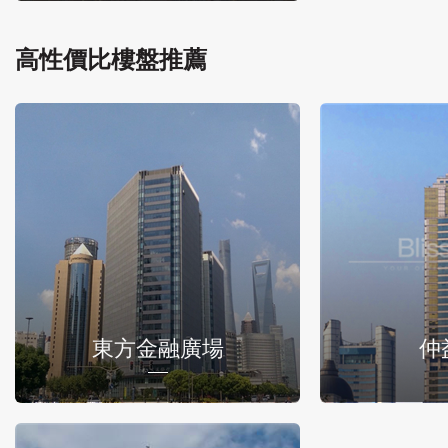
高性價比樓盤推薦
東方金融廣場
仲