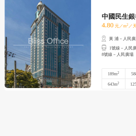
中國民生銀
4.80
2
元／m
／天
黃 浦－人民
1號線－人民廣場
8號線－人民廣場
2
189m
58
2
643m
12