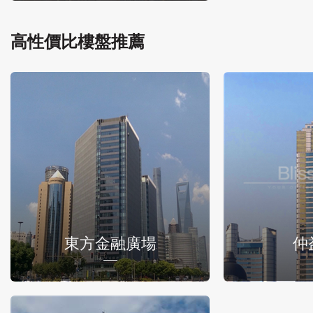
高性價比樓盤推薦
東方金融廣場
仲