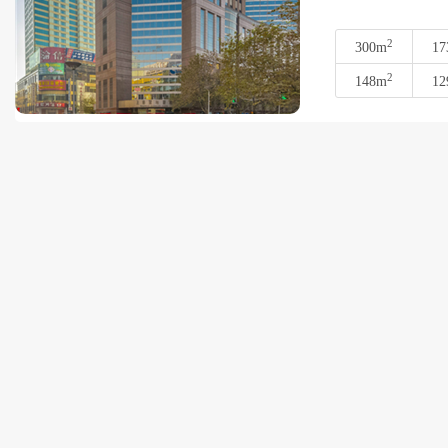
2
300m
17
2
148m
12