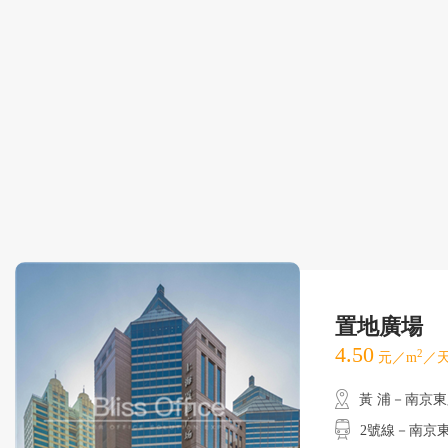
置地廣場
4.50
2
元／m
／天
黃 浦－南京
2號線－南京東路