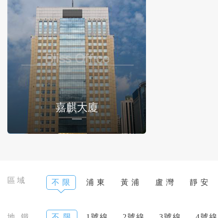
嘉麒大廈
區域
不 限
浦 東
黃 浦
盧 灣
靜 安
地 鐵
不 限
1號線
2號線
3號線
4號線