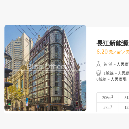
長江新能源
6.20
2
元／m
／天
黃 浦－人民
1號線－人民廣場
8號線－人民廣場
2
206m
51
2
57m
12