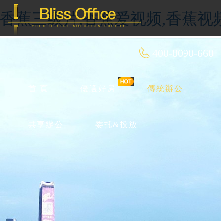
香蕉三级片,香蕉爱视频,香蕉视
400-8090-660
首 頁
優選好房
傳統辦公
共享辦公
委托&投放