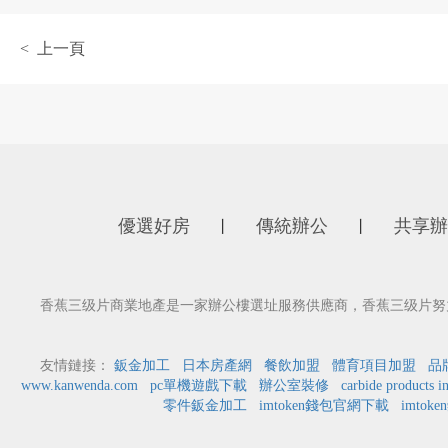
< 上一頁
優選好房
傳統辦公
共享辦
丨
丨
香蕉三级片商業地產是一家辦公樓選址服務供應商，香蕉三级片努力
友情鏈接：
鈑金加工
日本房產網
餐飲加盟
體育項目加盟
品
www.kanwenda.com
pc單機遊戲下載
辦公室裝修
carbide products i
零件鈑金加工
imtoken錢包官網下載
imtok