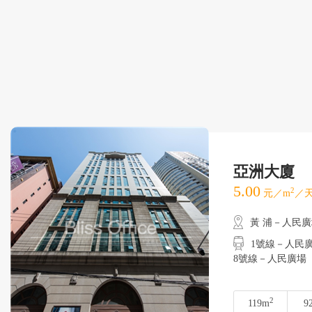
亞洲大廈
5.00
2
元／m
／天
黃 浦－人民
1號線－人民廣場
8號線－人民廣場
2
119m
9