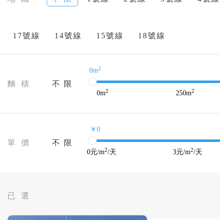
17號線
14號線
15號線
18號線
2
0m
麵 積
不 限
2
2
0
m
250
m
￥0
單 價
不 限
2
2
0
元/m
/天
3
元/m
/天
已 選