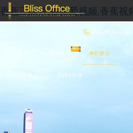
香蕉三级片,香蕉爱视频,香蕉视
400-8090-660
首 頁
優選好房
傳統辦公
共享辦公
委托&投放