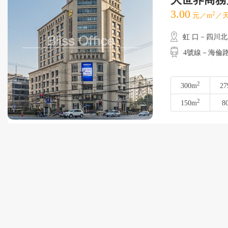
3.00
2
元／m
／天
虹 口－四川
4號線－海倫路
2
300m
27
2
150m
8