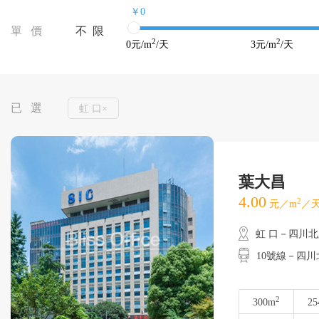
￥0
單 價
不 限
2
2
0
元/m
/天
3
元/m
/天
已 選
虹 口×
葉大昌
4.00
2
元／m
／天
虹 口－四川
10號線－四川
2
300m
25