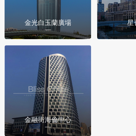
金光白玉蘭廣場
星
金融街海倫中心