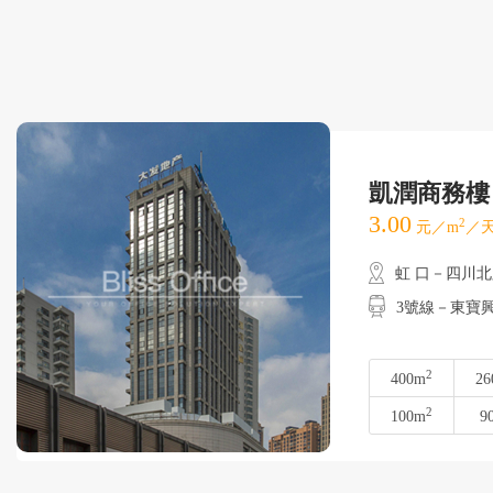
凱潤商務樓
3.00
2
元／m
／天
虹 口－四川
3號線－東寶興路
2
400m
26
2
100m
9