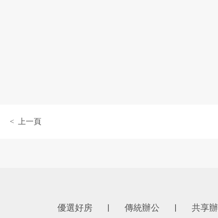
< 上一頁
優選好房
傳統辦公
共享辦
丨
丨