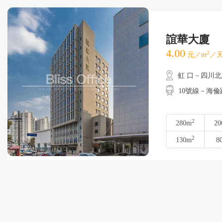
誼華大廈
4.00
2
元／m
／天
虹 口－四川
10號線－海倫路
2
280m
20
2
130m
8