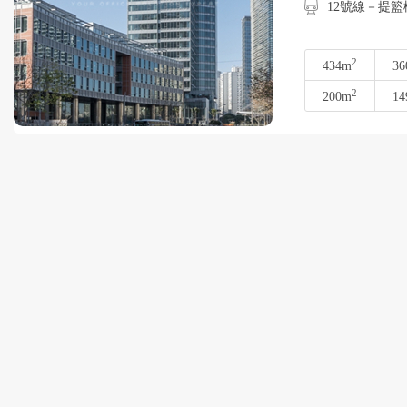
12號線－提籃
2
434m
36
2
200m
14