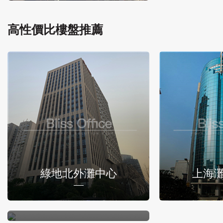
高性價比樓盤推薦
綠地北外灘中心
上海
福德商務中心