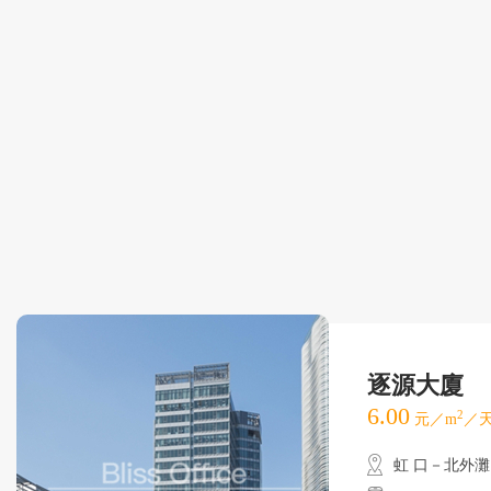
逐源大廈
6.00
2
元／m
／天
虹 口－北外灘