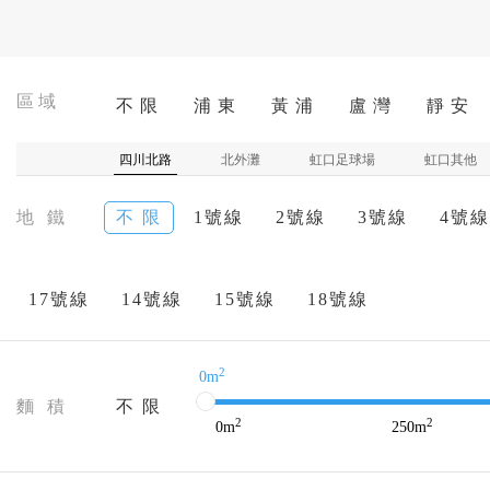
區域
不 限
浦 東
黃 浦
盧 灣
靜 安
四川北路
北外灘
虹口足球場
虹口其他
地 鐵
不 限
1號線
2號線
3號線
4號線
17號線
14號線
15號線
18號線
2
0m
麵 積
不 限
2
2
0
m
250
m