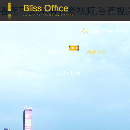
香蕉三级片,香蕉爱视频,香蕉视
400-8090-660
首 頁
優選好房
傳統辦公
共享辦公
委托&投放