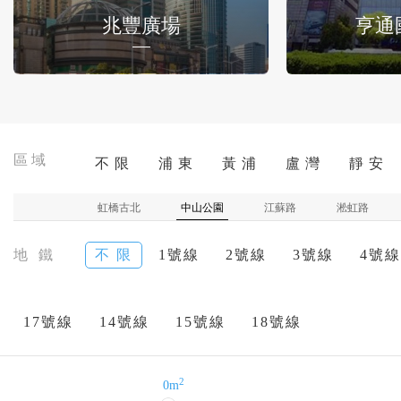
兆豐廣場
亨通
區域
不 限
浦 東
黃 浦
盧 灣
靜 安
虹橋古北
中山公園
江蘇路
淞虹路
地 鐵
不 限
1號線
2號線
3號線
4號線
17號線
14號線
15號線
18號線
2
0m