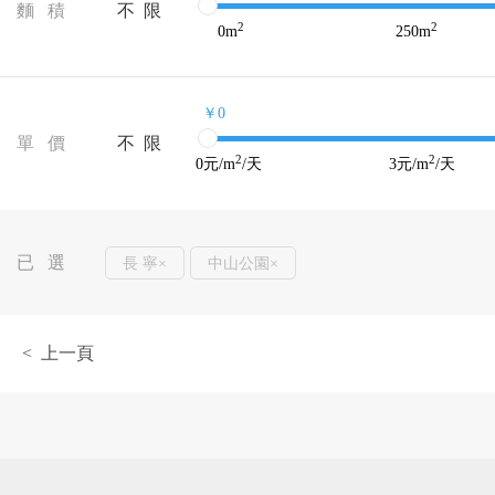
麵 積
不 限
2
2
0
m
250
m
￥0
單 價
不 限
2
2
0
元/m
/天
3
元/m
/天
已 選
長 寧×
中山公園×
< 上一頁