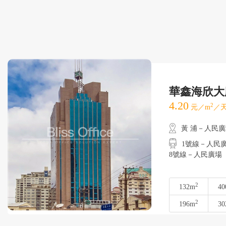
華鑫海欣大
4.20
2
元／m
／天
黃 浦－人民
1號線－人民廣場
8號線－人民廣場
2
132m
40
2
196m
30