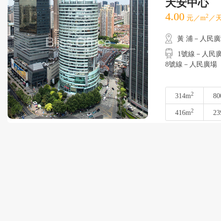
天安中心
4.00
2
元／m
／天
黃 浦－人民
1號線－人民廣場
8號線－人民廣場
2
314m
80
2
416m
23