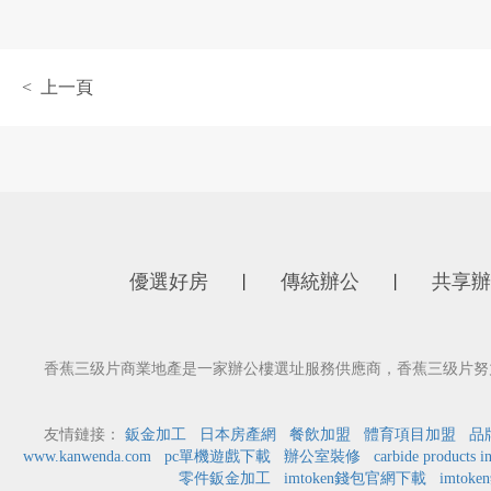
< 上一頁
優選好房
傳統辦公
共享辦
丨
丨
香蕉三级片商業地產是一家辦公樓選址服務供應商，香蕉三级片努力
友情鏈接：
鈑金加工
日本房產網
餐飲加盟
體育項目加盟
品
www.kanwenda.com
pc單機遊戲下載
辦公室裝修
carbide products i
零件鈑金加工
imtoken錢包官網下載
imtok