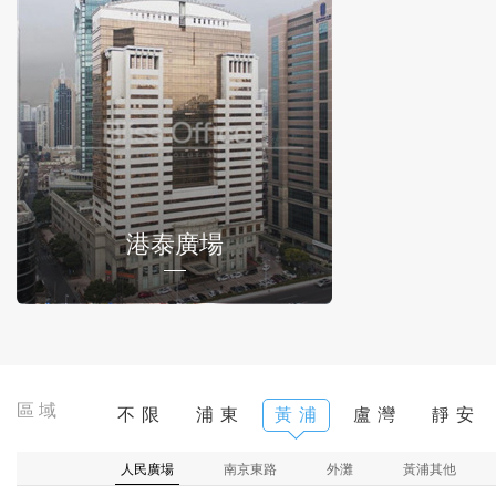
港泰廣場
區域
不 限
浦 東
黃 浦
盧 灣
靜 安
人民廣場
南京東路
外灘
黃浦其他