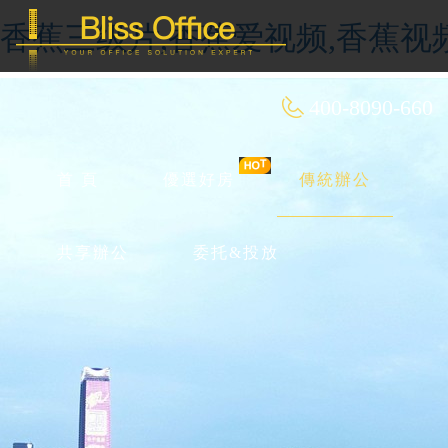
香蕉三级片,香蕉爱视频,香蕉视
400-8090-660
首 頁
優選好房
傳統辦公
共享辦公
委托&投放