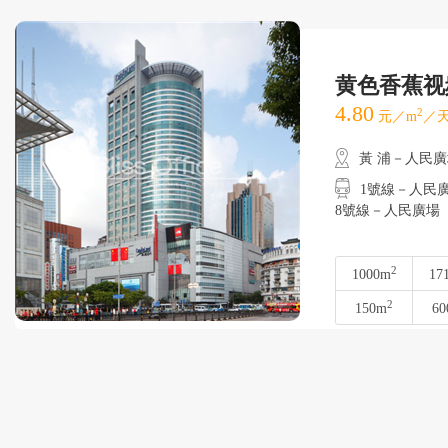
黄色香蕉视
4.80
2
元／m
／天
黃 浦－人民
1號線－人民廣場
8號線－人民廣場
2
1000m
17
2
150m
60