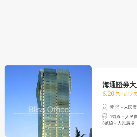
海通證券大
6.20
2
元／m
／天
黃 浦－人民
1號線－人民廣場
8號線－人民廣場