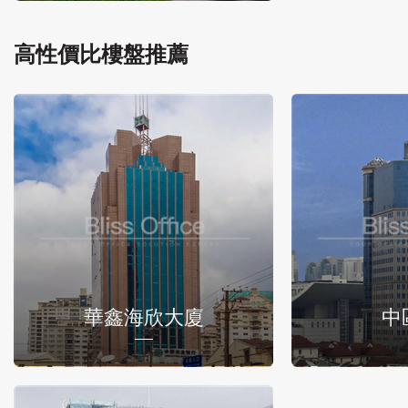
高性價比樓盤推薦
華鑫海欣大廈
中