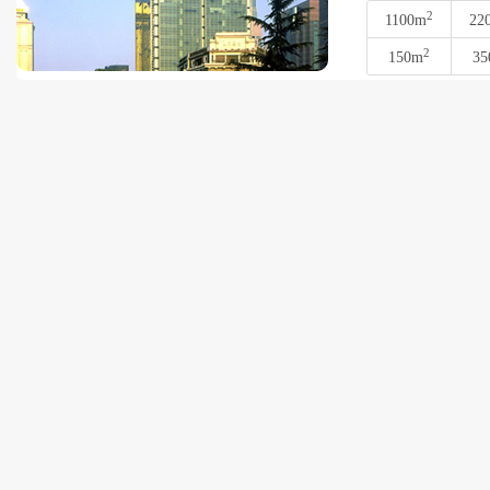
2
1100m
22
2
150m
35