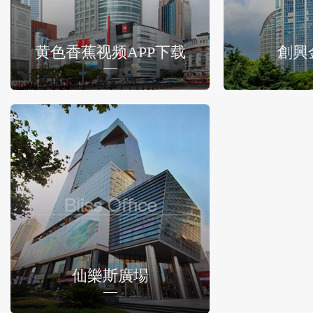
黄色香蕉视频APP下载
創興
仙樂斯廣場