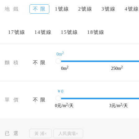
地 鐵
不 限
1號線
2號線
3號線
4號線
17號線
14號線
15號線
18號線
2
0m
麵 積
不 限
2
2
0
m
250
m
￥0
單 價
不 限
2
2
0
元/m
/天
3
元/m
/天
已 選
黃 浦×
人民廣場×