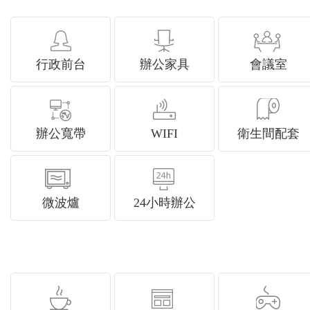
行政前台
辦公家具
會議室
辦公寬帶
WIFI
衛生間配套
微波爐
24小時辦公