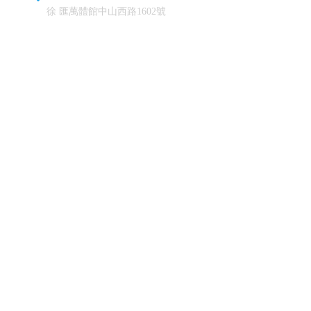
徐 匯萬體館中山西路1602號