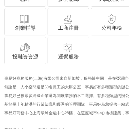
創業輔導
工商注冊
公司年檢
投融資資源
運營服務
事易好商務服務(上海)有限公司
來自新加坡，服務於中國，
是在亞洲唯
無論是一人小空間還是50名員工的大辦公室，事易好有多種類型的辦公室供您
事易好已被眾多跨國企業選為開展業務的不二選擇。有多種類型的辦公室供您選擇
基於幾十年精湛的行業知識和優秀的管理團隊，事易好為您提供一站式服務滿足
事易好商務中心上海環球金融中心28樓，在這座城市中心地標建築