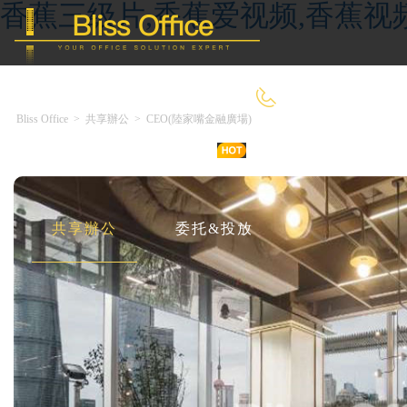
香蕉三级片,香蕉爱视频,香蕉视
400-8090-660
Bliss Office
>
共享辦公
>
CEO(陸家嘴金融廣場)
首 頁
優選好房
傳統辦公
共享辦公
委托&投放