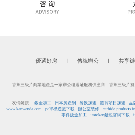
優選好房
傳統辦公
共享辦
丨
丨
香蕉三级片商業地產是一家辦公樓選址服務供應商，香蕉三级片努力
友情鏈接：
鈑金加工
日本房產網
餐飲加盟
體育項目加盟
品
www.kanwenda.com
pc單機遊戲下載
辦公室裝修
carbide products i
零件鈑金加工
imtoken錢包官網下載