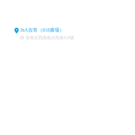
JitA吉答（818廣場）
靜 安南京西路南京西路818號