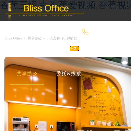
香蕉三级片,香蕉爱视频,香蕉视
400-8090-660
Bliss Office
>
共享辦公
>
JitA吉答（818廣場）
首 頁
優選好房
傳統辦公
共享辦公
委托&投放