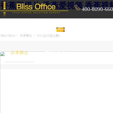
香蕉三级片,香蕉爱视频,香蕉视
400-8090-660
首 頁
優選好房
傳統辦公
Bliss Office
>
共享辦公
>
TEC(新天地北裏)
共享辦公
委托&投放