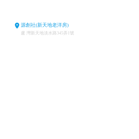
源創社(新天地老洋房)
盧 灣新天地淡水路345弄1號