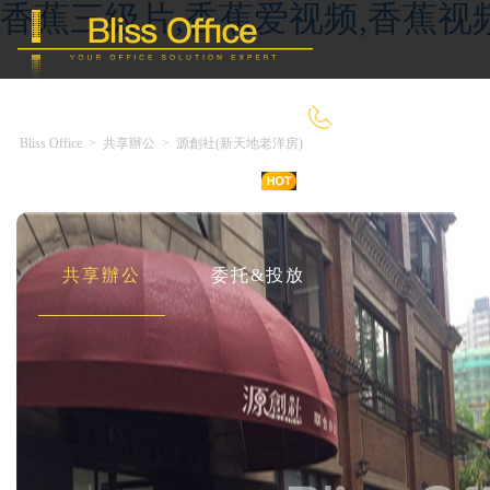
香蕉三级片,香蕉爱视频,香蕉视
400-8090-660
Bliss Office
>
共享辦公
>
源創社(新天地老洋房)
首 頁
優選好房
傳統辦公
共享辦公
委托&投放