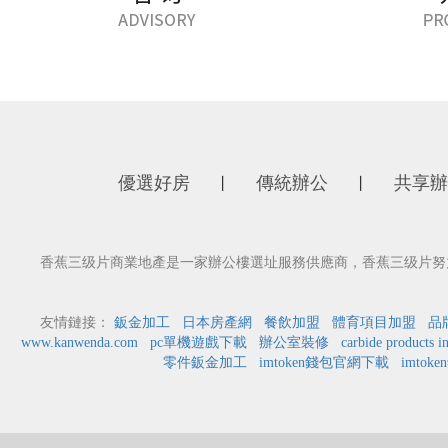
優選好房
傳統辦公
共享辦
丨
丨
香蕉三级片商業地產是一家辦公樓選址服務供應商，香蕉三级片努力為
友情鏈接：
鈑金加工
日本房產網
餐飲加盟
體育項目加盟
品
www.kanwenda.com
pc單機遊戲下載
辦公室裝修
carbide products i
零件鈑金加工
imtoken錢包官網下載
imtok