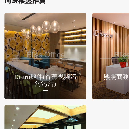
周邊樓盤推薦
Distrii辦伴(香蕉视频污
熙照商務
污污污)