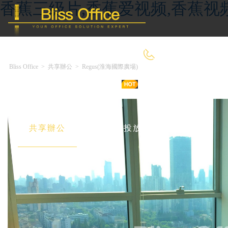
香蕉三级片,香蕉爱视频,香蕉视
400-8090-660
Bliss Office
>
共享辦公
>
Regus(淮海國際廣場)
首 頁
優選好房
傳統辦公
共享辦公
委托&投放