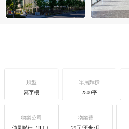
類型
單層麵積
寫字樓
2500平
物業公司
物業費
仲量聯行（JLL）
25元/平米•月