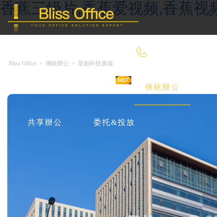
香蕉三级片,香蕉爱视频,香蕉视
400-8090-660
Bliss Office
>
傳統辦公
>
星創科技廣場
首 頁
優選好房
傳統辦公
共享辦公
委托&投放