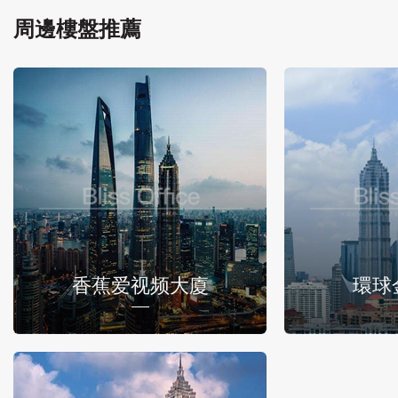
周邊樓盤推薦
香蕉爱视频大廈
環球