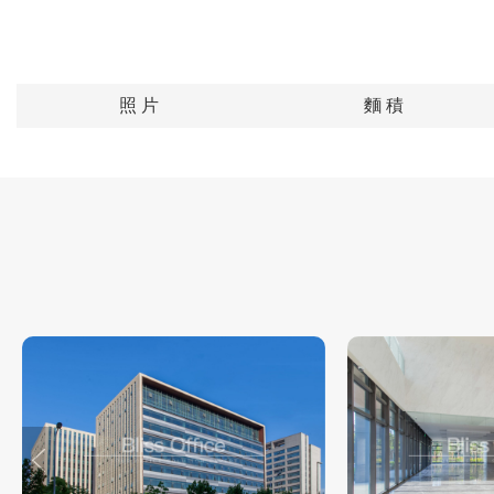
照 片
麵 積