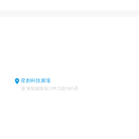
星創科技廣場
浦 東龍陽路張江申江路5005弄