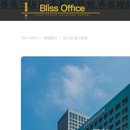
香蕉三级片,香蕉爱视频,香蕉视
Bliss Office
>
傳統辦公
>
證大五道口廣場