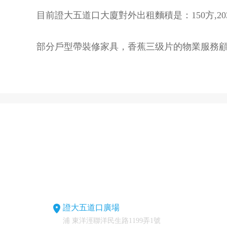
目前
證大五道口
大廈對外出租麵積是：150方,203
部分戶型帶裝修家具，香蕉三级片的物業服務顧問鄭
證大五道口廣場
浦 東洋涇聯洋民生路1199弄1號