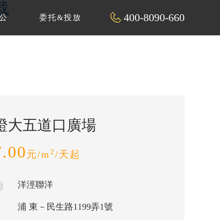
载
400-8090-660
公
委托&投放
證大五道口廣場
7.00
2
元/m
/天起
洋涇聯洋
浦 東－民生路1199弄1號