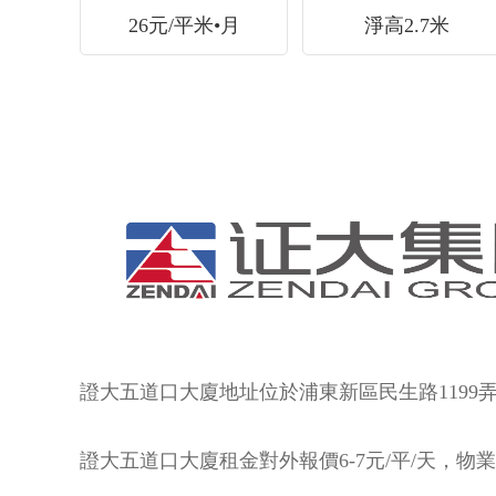
26元/平米•月
淨高2.7米
證大五道口大廈地址位於浦東新區民生路1199弄1號
證大五道口
大廈租金對外報價6-7元/平/天，物業