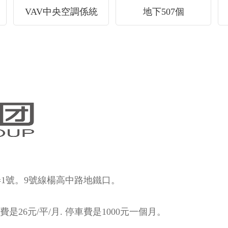
VAV中央空調係統
地下507個
。9號線楊高中路地鐵口。
費是26元/平/月. 停車費是1000元一個月。