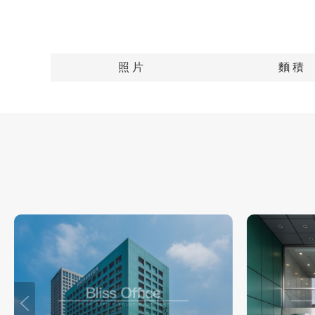
照 片
麵 積