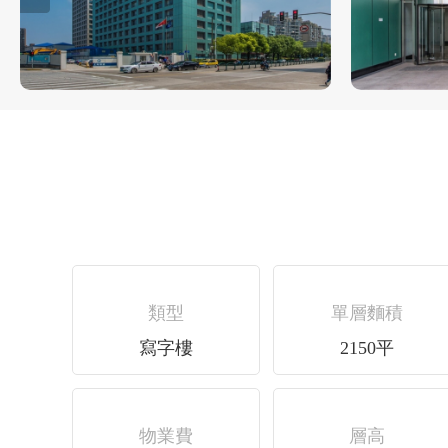
類型
單層麵積
寫字樓
2150平
物業費
層高