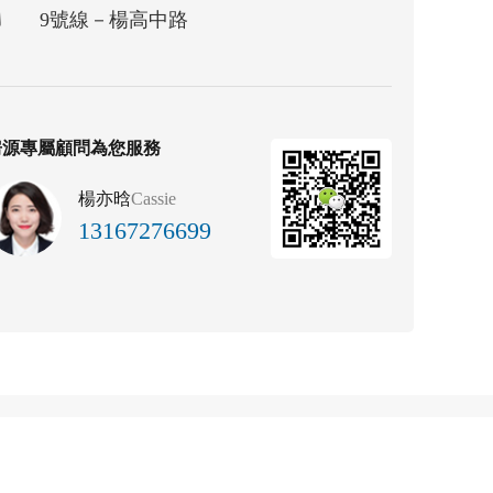
9號線－楊高中路
房源專屬顧問為您服務
楊亦晗
Cassie
13167276699