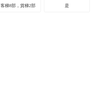
客梯8部，貨梯2部
是