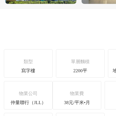
類型
單層麵積
寫字樓
2200平
地
物業公司
物業費
仲量聯行（JLL）
38元/平米•月