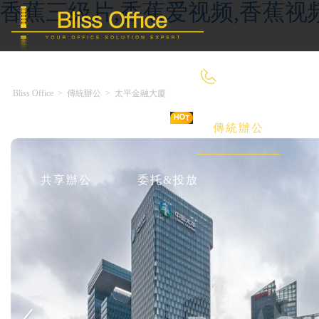
香蕉三级片,香蕉爱视频,香蕉视
400-8090-660
Bliss Office
>
傳統辦公
>
太平金融大廈
首 頁
優選好房
傳統辦公
共享辦公
委托&投放