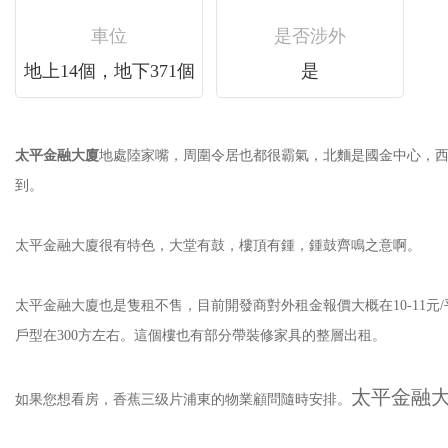
車位
是否涉外
地上14個，地下371個
是
太平金融大廈
地處陸家嘴，周圍令居也都很霸氣，北麵是國金中心
到。
太平金融大廈很有特色，大堂有鼓，樓頂有鍾，鍾鼓齊鳴之意啊。
太平金融大廈也是隻租不售，目前開發商對外租金報價大概在10-11元/平/
戶型在300方左右。這個樓也有部分帶裝修家具的整層出租。
太平金融
如果您想看房，香蕉三级片浦東的物業顧問隨時安排。