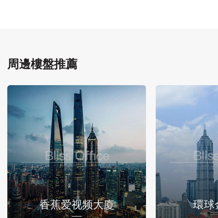
周邊樓盤推薦
香蕉爱视频大廈
環球