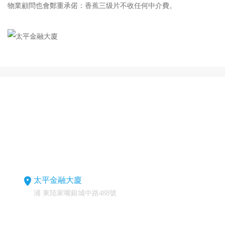
物業顧問也會鄭重承偌：香蕉三级片不收任何中介費。
太平金融大廈
浦 東陸家嘴銀城中路488號