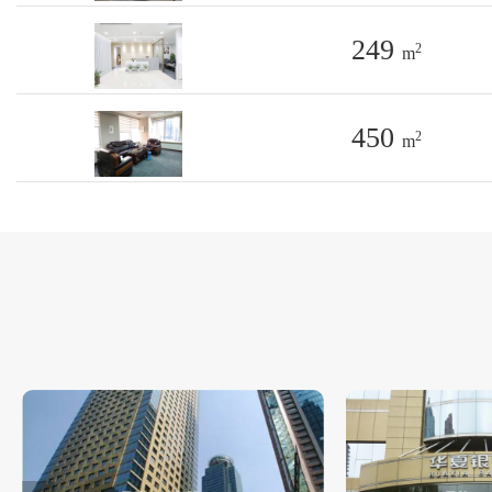
249
2
m
450
2
m