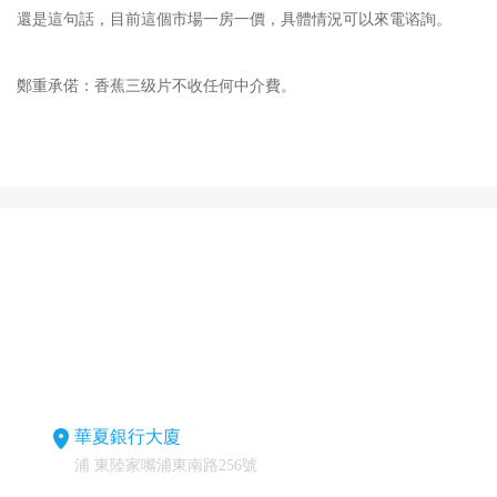
還是這句話，目前這個市場一房一價，具體情況可以來電谘詢。
鄭重承偌：香蕉三级片不收任何中介費。
華夏銀行大廈
浦 東陸家嘴浦東南路256號