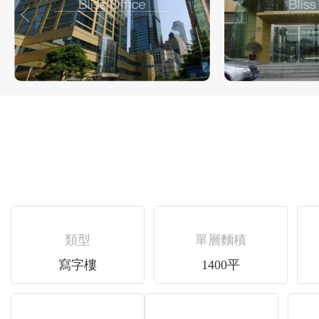
類型
單層麵積
寫字樓
1400平