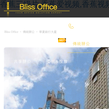
香蕉三级片,香蕉爱视频,香蕉视
400-8090-660
Bliss Office
>
傳統辦公
>
華夏銀行大廈
首 頁
優選好房
傳統辦公
共享辦公
委托&投放