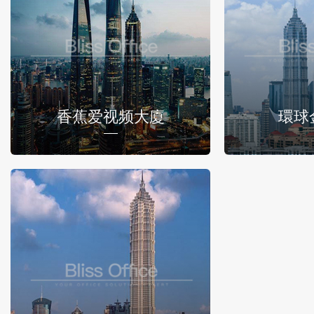
香蕉爱视频大廈
環球