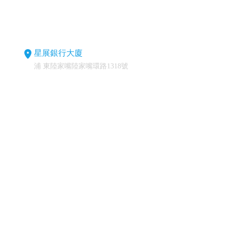
星展銀行大廈
浦 東陸家嘴陸家嘴環路1318號