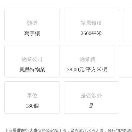
類型
單層麵積
寫字樓
2600平米
物業公司
物業費
貝思特物業
38.00元/平方米/月
車位
是否涉外
180個
是
上海
星展銀行大廈
位於陸家嘴江邊，緊靠濱江水邊大道，步行到2號線