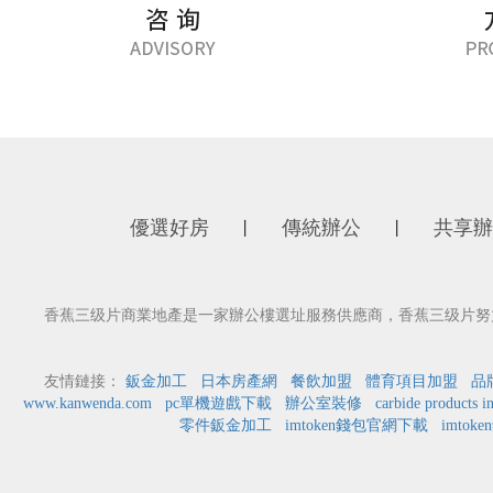
優選好房
傳統辦公
共享辦
丨
丨
香蕉三级片商業地產是一家辦公樓選址服務供應商，香蕉三级片努力為
友情鏈接：
鈑金加工
日本房產網
餐飲加盟
體育項目加盟
品
www.kanwenda.com
pc單機遊戲下載
辦公室裝修
carbide products i
零件鈑金加工
imtoken錢包官網下載
imtok