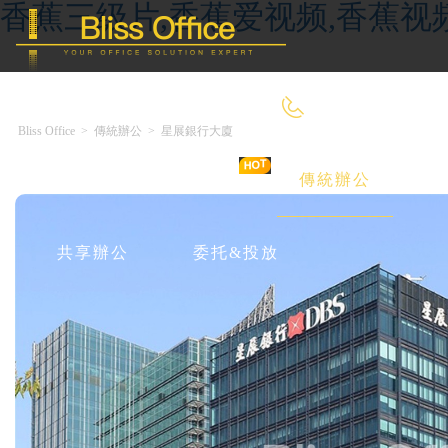
香蕉三级片,香蕉爱视频,香蕉视
400-8090-660
Bliss Office
>
傳統辦公
>
星展銀行大廈
首 頁
優選好房
傳統辦公
共享辦公
委托&投放