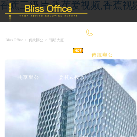
香蕉三级片,香蕉爱视频,香蕉视
400-8090-660
Bliss Office
>
傳統辦公
>
瑞明大廈
首 頁
優選好房
傳統辦公
共享辦公
委托&投放