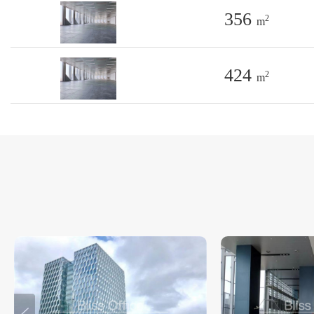
356
2
m
424
2
m