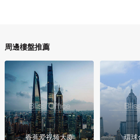
周邊樓盤推薦
香蕉爱视频大廈
環球