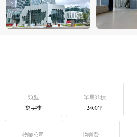
類型
單層麵積
寫字樓
2400平
物業公司
物業費