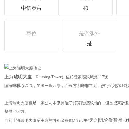
中信泰富
40
車位
是否涉外
是
上海
瑞明大廈
（Ruiming Tower）位於陸家嘴銀城路117號
陸家嘴核心區域，坐擁一線江景，距東方明珠非常近，步行到地鐵4號線
上海瑞明大廈也是一家公司本來買過了打算做總部用的，但是後來計劃有變
整層2400方。
天之間
,
物業費是
50
目前上海瑞明大廈業主方對外租金報價7-9
元/平
/