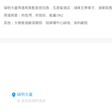
瑞明大廈周邊商業配套很完善，五星級酒店：浦東文華東方、浦東
周邊商業：尚悅灣、尚悅街、船廠1862
其他：大都會遊艇俱樂部、陸家嘴中心綠地、保利劇院
瑞明大廈
浦 東陸家嘴即墨路