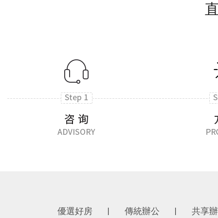
優選好房
傳統辦公
共享辦
丨
丨