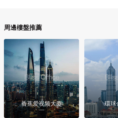
周邊樓盤推薦
香蕉爱视频大廈
環球