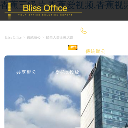
香蕉三级片,香蕉爱视频,香蕉视
400-8090-660
Bliss Office
>
傳統辦公
>
國華人壽金融大廈
首 頁
優選好房
傳統辦公
共享辦公
委托&投放