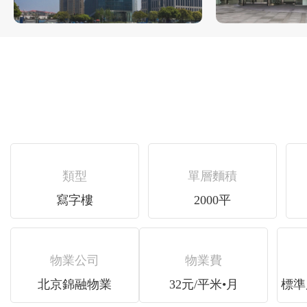
類型
單層麵積
寫字樓
2000平
物業公司
物業費
北京錦融物業
32元/平米•月
標準層