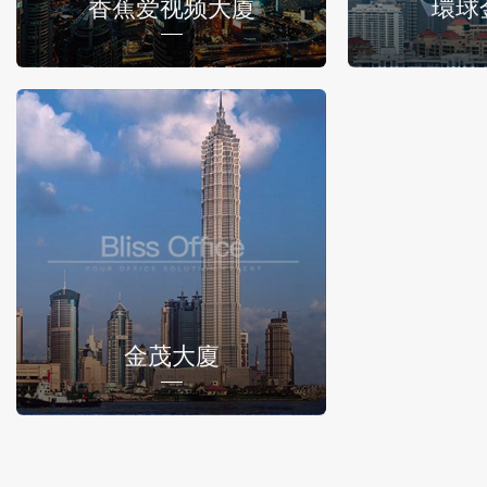
香蕉爱视频大廈
環球
金茂大廈