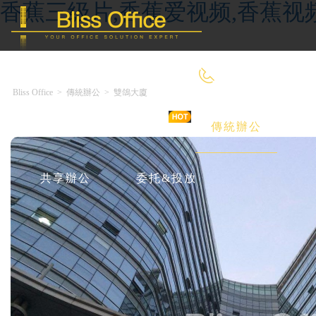
香蕉三级片,香蕉爱视频,香蕉视
400-8090-660
Bliss Office
>
傳統辦公
>
雙鴿大廈
首 頁
優選好房
傳統辦公
共享辦公
委托&投放