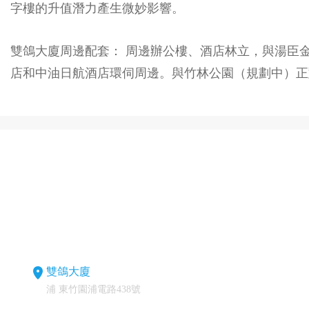
字樓的升值潛力產生微妙影響。
雙鴿大廈周邊配套： 周邊辦公樓、酒店林立，與湯臣
店和中油日航酒店環伺周邊。與竹林公園（規劃中）正對麵
雙鴿大廈
浦 東竹園浦電路438號