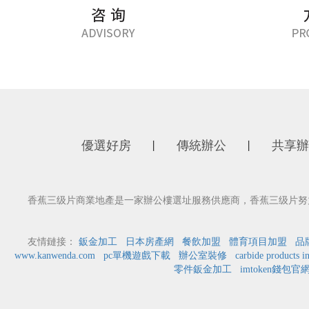
優選好房
傳統辦公
共享辦
丨
丨
香蕉三级片商業地產是一家辦公樓選址服務供應商，香蕉三级片努力
友情鏈接：
鈑金加工
日本房產網
餐飲加盟
體育項目加盟
品
www.kanwenda.com
pc單機遊戲下載
辦公室裝修
carbide products i
零件鈑金加工
imtoken錢包官