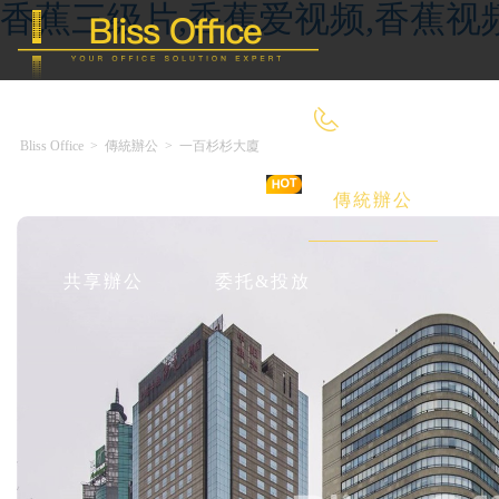
香蕉三级片,香蕉爱视频,香蕉视
400-8090-660
Bliss Office
>
傳統辦公
>
一百杉杉大廈
首 頁
優選好房
傳統辦公
共享辦公
委托&投放