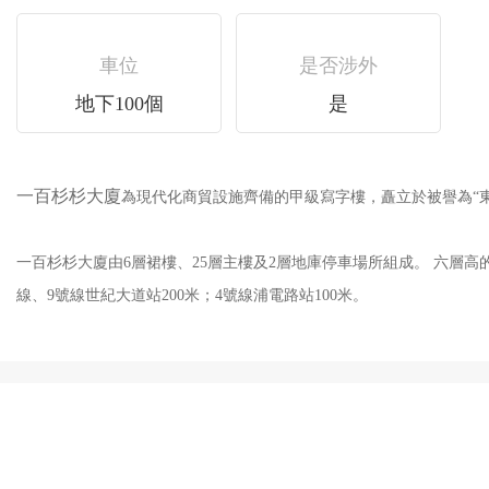
車位
是否涉外
地下100個
是
一百杉杉大廈
為現代化商貿設施齊備的甲級寫字樓，矗立於被譽為“東
一百杉杉大廈由6層裙樓、25層主樓及2層地庫停車場所組成。 六層高的裙
線、9號線世紀大道站200米；4號線浦電路站100米。