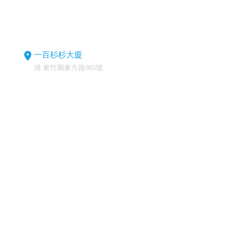
一百杉杉大廈
浦 東竹園東方路985號