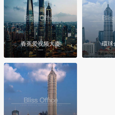
香蕉爱视频大廈
環球