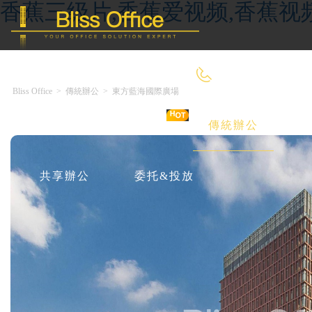
香蕉三级片,香蕉爱视频,香蕉视
400-8090-660
Bliss Office
>
傳統辦公
>
東方藍海國際廣場
首 頁
優選好房
傳統辦公
共享辦公
委托&投放