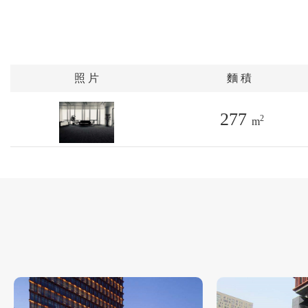
照 片
麵 積
277
2
m