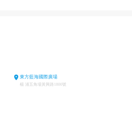
東方藍海國際廣場
楊 浦五角場黃興路1800號