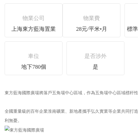
物業公司
物業費
上海東方藍海置業
28元/平米•月
標準3
車位
是否涉外
地下780個
是
東方藍海國際廣場將落戶五角場中心區域，作為五角場中心區域標杆性的商務綜合體
全國重量級的百年企業淮南礦業、新地產攜手弘久實業等企業共同打造。周
利無憂。