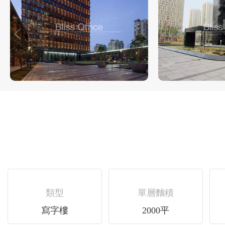
類型
單層麵積
寫字樓
2000平