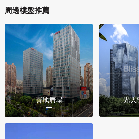
周邊樓盤推薦
寶地廣場
光大