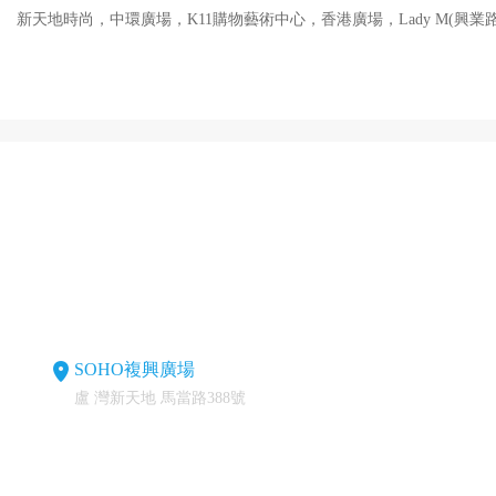
新天地時尚，中環廣場，K11購物藝術中心，香港廣場，Lady M(興
SOHO複興廣場
盧 灣新天地 馬當路388號