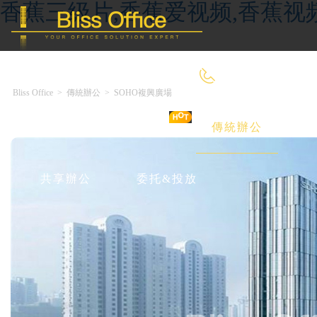
香蕉三级片,香蕉爱视频,香蕉视
400-8090-660
Bliss Office
>
傳統辦公
>
SOHO複興廣場
首 頁
優選好房
傳統辦公
共享辦公
委托&投放