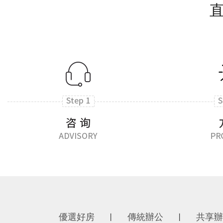
優選好房
傳統辦公
共享辦
丨
丨