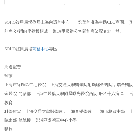
SOHO複興廣場位居上海內環的中心——繁華的淮海中路CBD商圈。項目占
的辦公樓和4座裙樓構成，集5A甲級辦公空間和商業配套於一體。
SOHO複興廣場
商務中心
專區
周邊配套
醫療
上海市徐匯區中心醫院，上海交通大學醫學院附屬瑞金醫院，瑞金醫院
金醫院-門診部，上海中醫藥大學附屬曙光醫院西院-肝科十八病區，上海
教育
科學會堂，上海交通大學醫學院，上海音樂學院，上海市格致中學，上
院東部-懿德樓，黃浦區盧灣三中心小學
購物