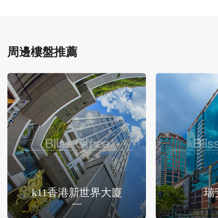
周邊樓盤推薦
k11香港新世界大廈
瑞