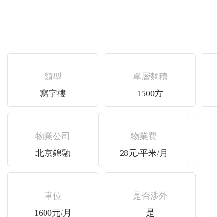
類型
單層麵積
寫字樓
1500方
物業公司
物業費
北京錦融
28元/平米/月
車位
是否涉外
1600元/月
是