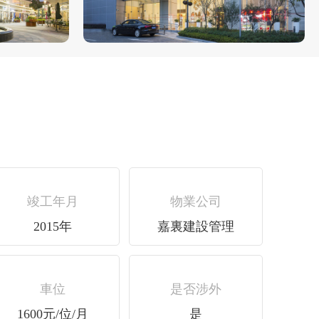
竣工年月
物業公司
2015年
嘉裏建設管理
車位
是否涉外
1600元/位/月
是