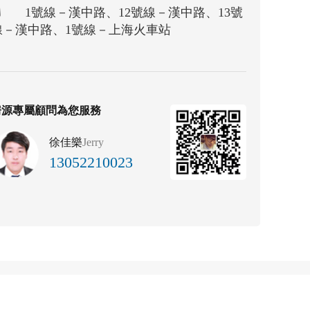
1號線－漢中路、12號線－漢中路、13號
－漢中路、1號線－上海火車站
房源專屬顧問為您服務
徐佳樂
Jerry
13052210023