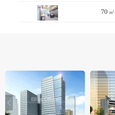
70
2
m