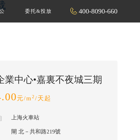
载
400-8090-660
公
委托&投放
企業中心•嘉裏不夜城三期
4.00
2
元/m
/天起
上海火車站
閘 北－共和路219號