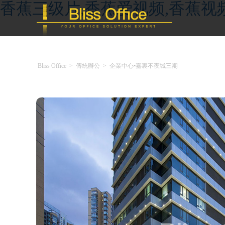
香蕉三级片,香蕉爱视频,香蕉视
Bliss Office
>
傳統辦公
>
企業中心•嘉裏不夜城三期