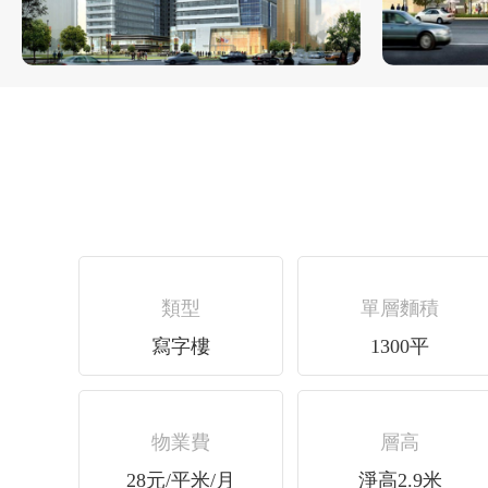
類型
單層麵積
寫字樓
1300平
物業費
層高
28元/平米/月
淨高2.9米