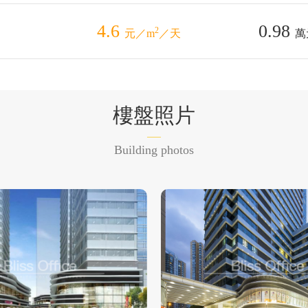
4.6
0.98
2
元／m
／天
萬
樓盤照片
Building photos