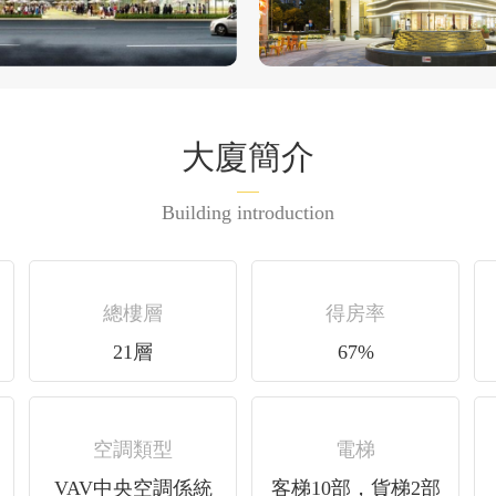
大廈簡介
Building introduction
總樓層
得房率
21層
67%
空調類型
電梯
VAV中央空調係統
客梯10部，貨梯2部