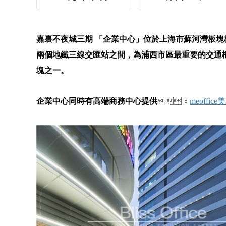
嘉裏不夜城三期 「企業中心」位於上海市蘇河灣板塊核心地段
兩個地鐵三線交匯站之間，為浦西市區最重要的交通樞紐
塊之一。
企業中心同時有高端商務中心提供
：
meoffic