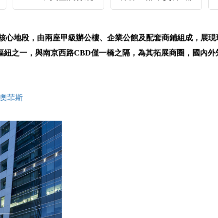
，由兩座甲級辦公樓、企業公館及配套商鋪組成，展
之一，與南京西路CBD僅一橋之隔，為其拓展商圈，
e美奧菲斯