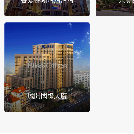
香蕉视频污污污污
永豐
城開國際大廈