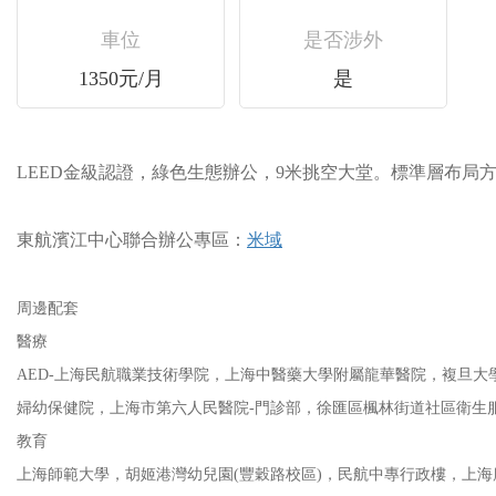
車位
是否涉外
1350元/月
是
LEED金級認證，綠色生態辦公，9米挑空大堂。標準層布局方正
東航濱江中心聯合辦公專區：
米域
周邊配套
醫療
AED-上海民航職業技術學院，上海中醫藥大學附屬龍華醫院，複旦大
婦幼保健院，上海市第六人民醫院-門診部，徐匯區楓林街道社區衛
教育
上海師範大學，胡姬港灣幼兒園(豐穀路校區)，民航中專行政樓，上海