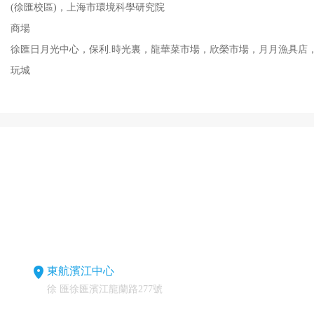
(徐匯校區)，上海市環境科學研究院
商場
徐匯日月光中心，保利.時光裏，龍華菜市場，欣榮市場，月月漁具店
玩城
東航濱江中心
徐 匯徐匯濱江龍蘭路277號