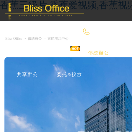
香蕉三级片,香蕉爱视频,香蕉视
400-8090-660
Bliss Office
>
傳統辦公
>
東航濱江中心
首 頁
優選好房
傳統辦公
共享辦公
委托&投放