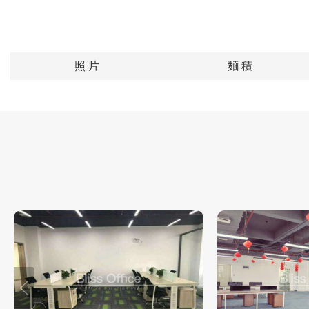
照 片
麵 積