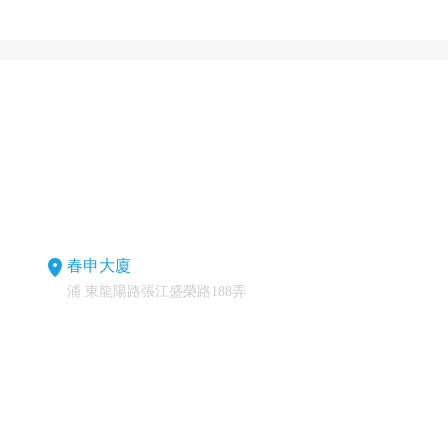
春申大廈
浦 東龍陽路張江盛榮路188弄