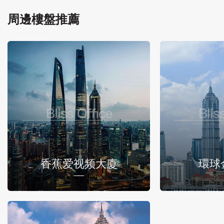
周邊樓盤推薦
香蕉爱视频大廈
環球