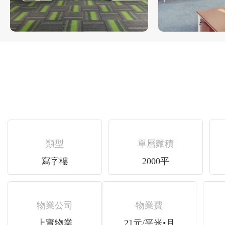
類型
單層麵積
寫字樓
2000平
物業公司
物業費
上實物業
21元/平米•月