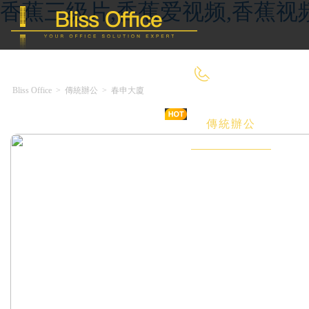
香蕉三级片,香蕉爱视频,香蕉视
400-8090-660
Bliss Office
>
傳統辦公
>
春申大廈
首 頁
優選好房
傳統辦公
共享辦公
委托&投放