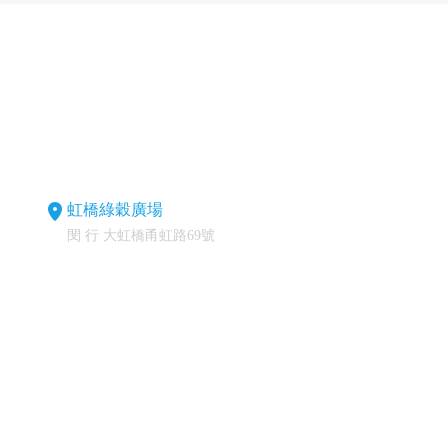
虹橋綠穀廣場
閔 行 大虹橋甬虹路69號