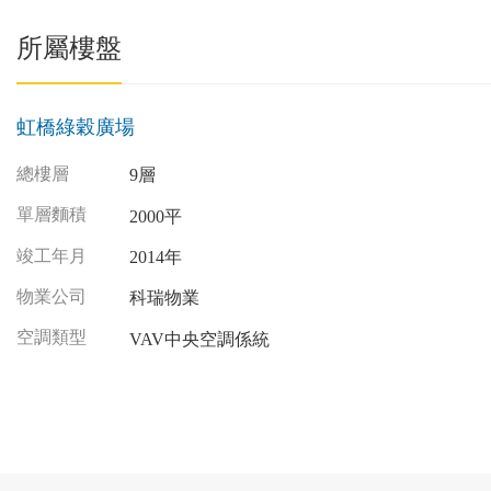
所屬樓盤
虹橋綠穀廣場
總樓層
9層
單層麵積
2000平
竣工年月
2014年
物業公司
科瑞物業
空調類型
VAV中央空調係統