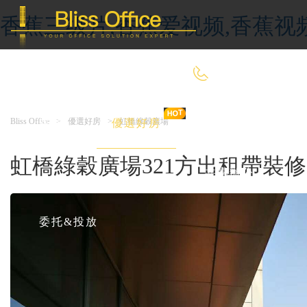
香蕉三级片,香蕉爱视频,香蕉视
400-8090-660
Bliss Office
>
優選好房
>
虹橋綠穀廣場
首 頁
優選好房
傳統辦公
虹橋綠穀廣場321方出租帶裝
共享辦公
委托&投放