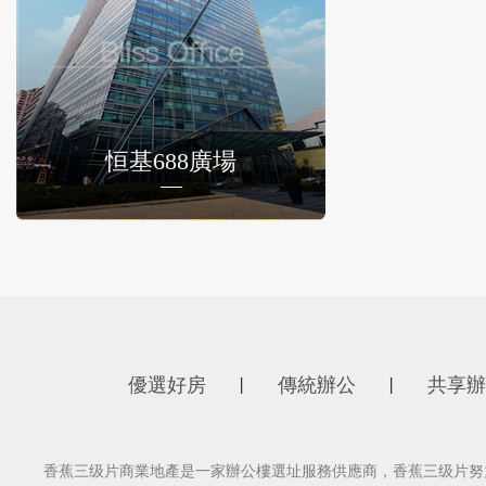
恒基688廣場
優選好房
傳統辦公
共享辦
丨
丨
香蕉三级片商業地產是一家辦公樓選址服務供應商，香蕉三级片努力