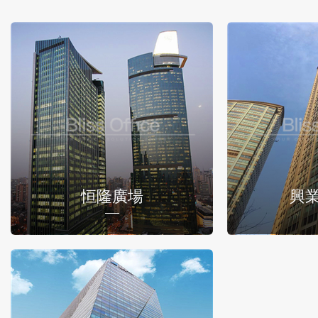
恒隆廣場
興