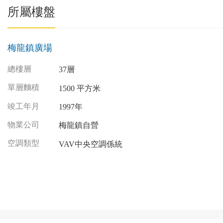
所屬樓盤
梅龍鎮廣場
總樓層
37層
單層麵積
1500 平方米
竣工年月
1997年
物業公司
梅龍鎮自營
空調類型
VAV中央空調係統