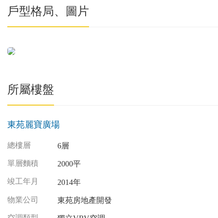
戶型格局、圖片
所屬樓盤
東苑麗寶廣場
總樓層
6層
單層麵積
2000平
竣工年月
2014年
物業公司
東苑房地產開發
空調類型