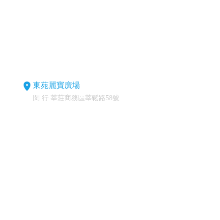
東苑麗寶廣場
閔 行 莘莊商務區莘鬆路58號