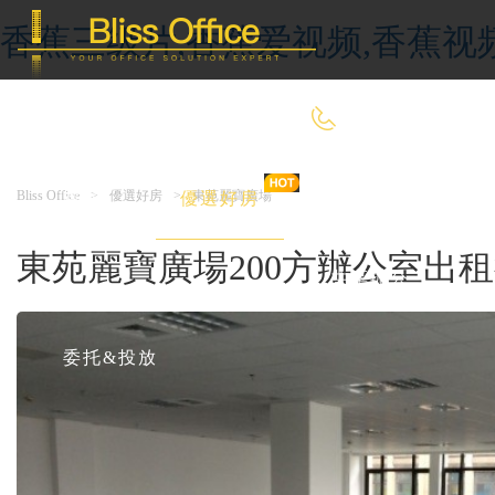
香蕉三级片,香蕉爱视频,香蕉视
400-8090-660
Bliss Office
>
優選好房
>
東苑麗寶廣場
首 頁
優選好房
傳統辦公
東苑麗寶廣場200方辦公室出
共享辦公
委托&投放