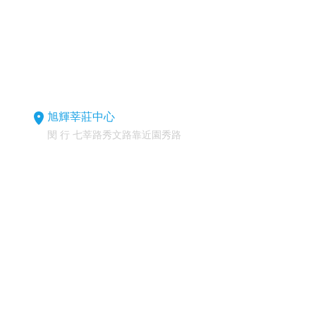
旭輝莘莊中心
閔 行 七莘路秀文路靠近園秀路