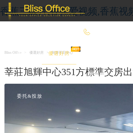
香蕉三级片,香蕉爱视频,香蕉视
400-8090-660
Bliss Office
>
優選好房
>
旭輝莘莊中心
首 頁
優選好房
傳統辦公
莘莊旭輝中心351方標準交房
共享辦公
委托&投放