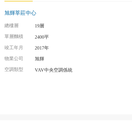
旭輝莘莊中心
總樓層
19層
單層麵積
2400平
竣工年月
2017年
物業公司
旭輝
空調類型
VAV中央空調係統