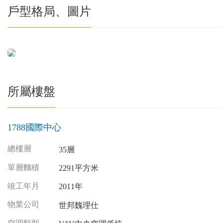
戶型格局、圖片
所屬樓盤
1788國際中心
總樓層
35層
單層麵積
2291平方米
竣工年月
2011年
物業公司
世邦魏理仕