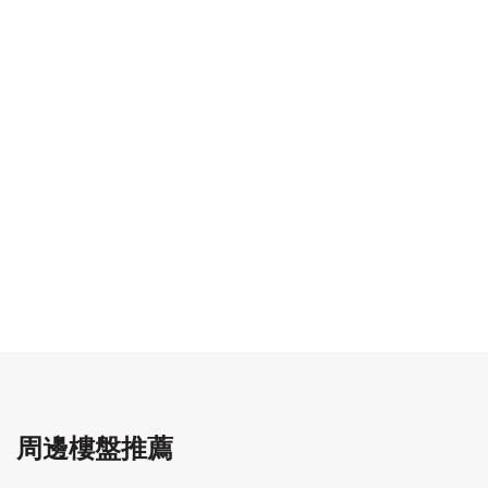
周邊樓盤推薦