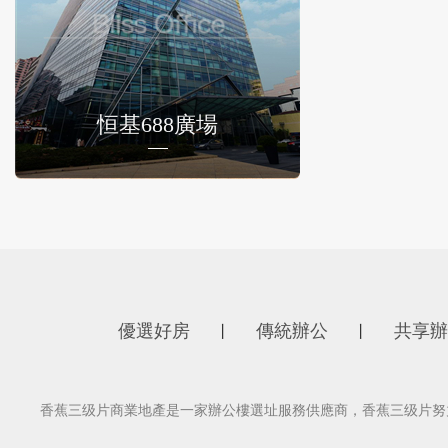
恒基688廣場
優選好房
傳統辦公
共享辦
丨
丨
香蕉三级片商業地產是一家辦公樓選址服務供應商，香蕉三级片