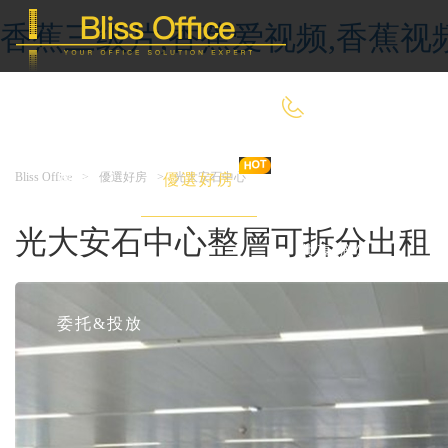
香蕉三级片,香蕉爱视频,香蕉视
400-8090-660
Bliss Office
>
優選好房
>
光大安石中心
首 頁
優選好房
傳統辦公
光大安石中心整層可拆分出租
共享辦公
委托&投放