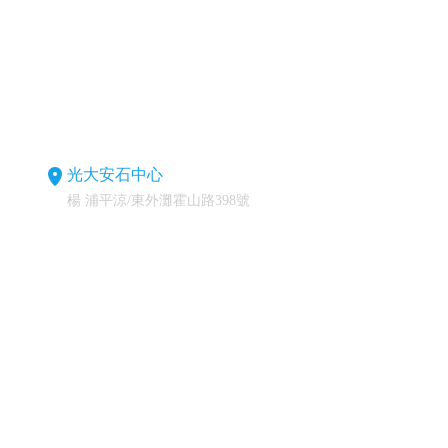
光大安石中心
楊 浦平涼/東外灘霍山路398號