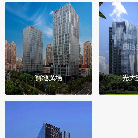
寶地廣場
光大