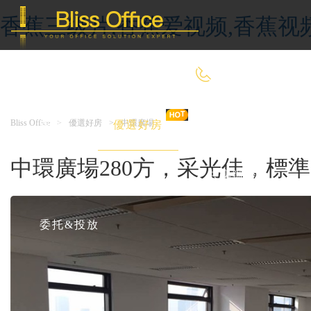
香蕉三级片,香蕉爱视频,香蕉视
400-8090-660
Bliss Office
>
優選好房
>
中環廣場
首 頁
優選好房
傳統辦公
中環廣場280方，采光佳，標
共享辦公
委托&投放