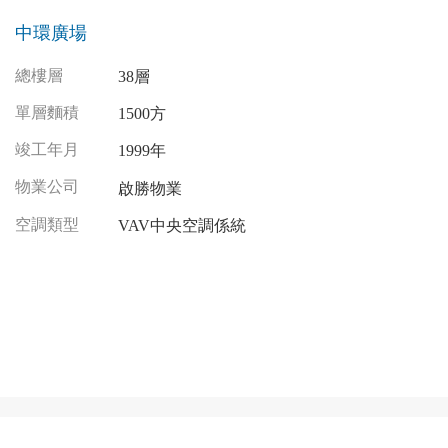
中環廣場
總樓層
38層
單層麵積
1500方
竣工年月
1999年
物業公司
啟勝物業
空調類型
VAV中央空調係統