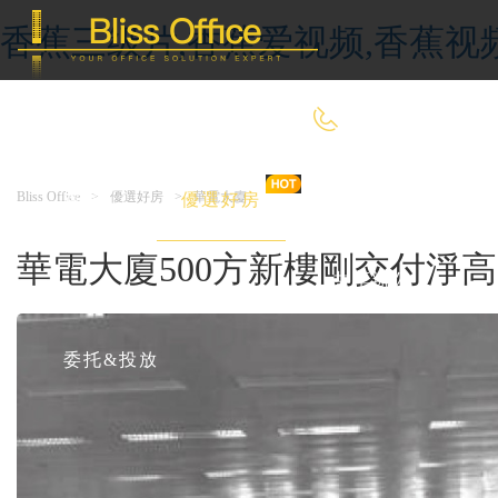
香蕉三级片,香蕉爱视频,香蕉视
400-8090-660
Bliss Office
>
優選好房
>
華電大廈
首 頁
優選好房
傳統辦公
華電大廈500方新樓剛交付淨
共享辦公
委托&投放