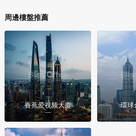
周邊樓盤推薦
香蕉爱视频大廈
環球