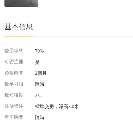
基本信息
使用率約
70%
可否注冊
是
免租時間
2個月
最早可租
隨時
最短租期
2年
裝修備注
標準交房，淨高3.0米
看房時間
隨時