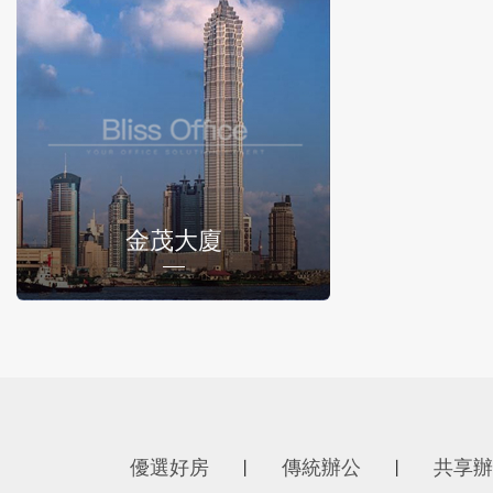
金茂大廈
優選好房
傳統辦公
共享辦
丨
丨