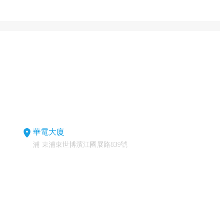
華電大廈
浦 東浦東世博濱江國展路839號