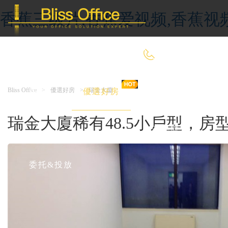
香蕉三级片,香蕉爱视频,香蕉视
400-8090-660
Bliss Office
>
優選好房
>
瑞金大廈
首 頁
優選好房
傳統辦公
瑞金大廈稀有48.5小戶型，
共享辦公
委托&投放