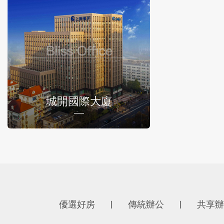
城開國際大廈
優選好房
傳統辦公
共享辦
丨
丨