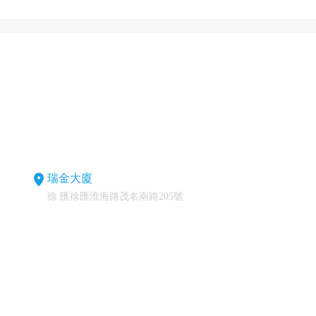
瑞金大廈
徐 匯徐匯淮海路茂名南路205號