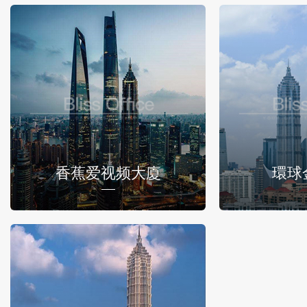
香蕉爱视频大廈
環球