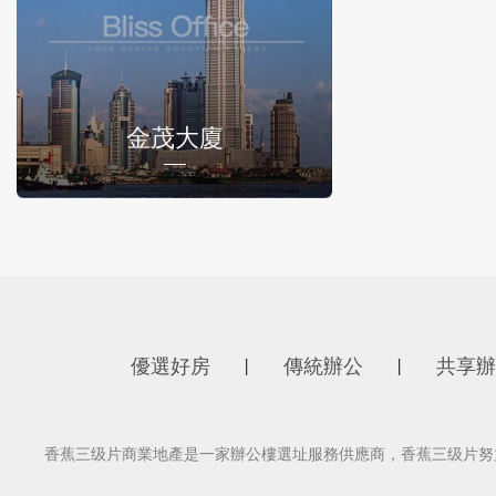
金茂大廈
優選好房
傳統辦公
共享辦
丨
丨
香蕉三级片商業地產是一家辦公樓選址服務供應商，香蕉三级片努力