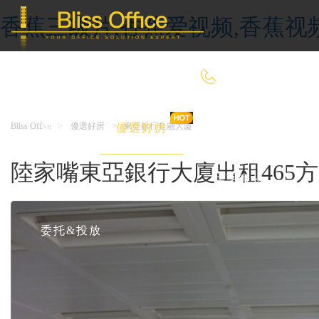
香蕉三级片,香蕉爱视频,香蕉视
400-8090-660
Bliss Office
>
優選好房
>
東亞銀行金融大廈
首 頁
優選好房
傳統辦公
陸家嘴東亞銀行大廈出租465
共享辦公
委托&投放