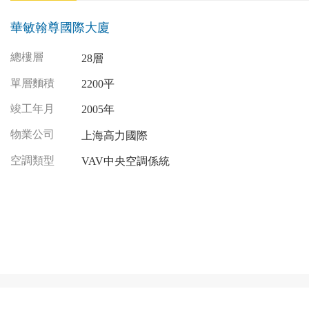
華敏翰尊國際大廈
總樓層
28層
單層麵積
2200平
竣工年月
2005年
物業公司
上海高力國際
空調類型
VAV中央空調係統