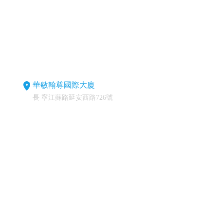
華敏翰尊國際大廈
長 寧江蘇路延安西路726號