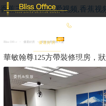
香蕉三级片,香蕉爱视频,香蕉视
400-8090-660
Bliss Office
>
優選好房
>
華敏翰尊國際大廈
首 頁
優選好房
傳統辦公
華敏翰尊125方帶裝修現房，
共享辦公
委托&投放