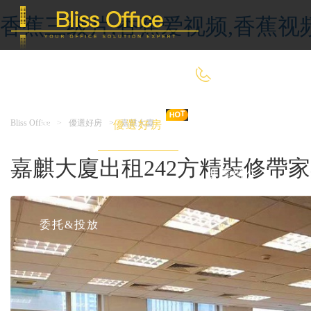
香蕉三级片,香蕉爱视频,香蕉视
400-8090-660
Bliss Office
>
優選好房
>
嘉麒大廈
首 頁
優選好房
傳統辦公
嘉麒大廈出租242方精裝修帶家
共享辦公
委托&投放