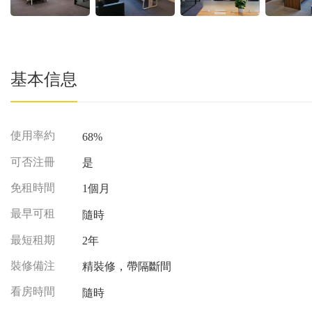
基本信息
使用率約
68%
可否注冊
是
免租時間
1個月
最早可租
隨時
最短租期
2年
裝修備注
精裝修，帶隔斷間
看房時間
隨時