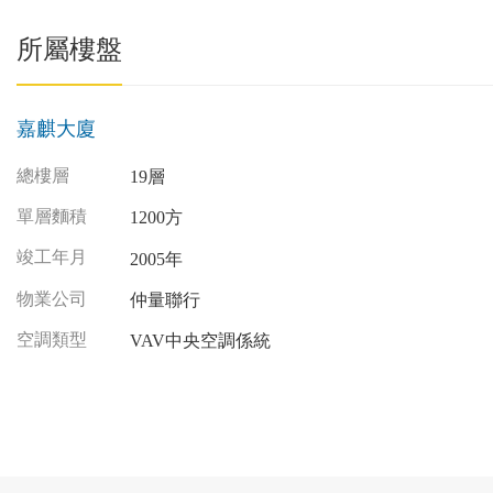
所屬樓盤
嘉麒大廈
總樓層
19層
單層麵積
1200方
竣工年月
2005年
物業公司
仲量聯行
空調類型
VAV中央空調係統