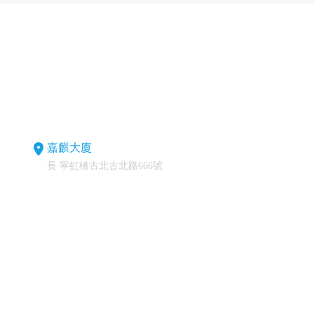
嘉麒大廈
長 寧虹橋古北古北路666號